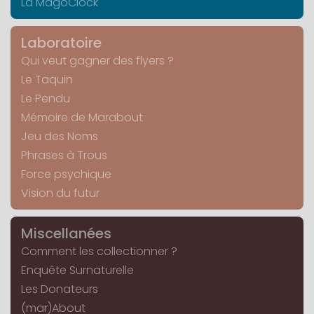
La MagoClock
Laboratoire
Qui veut gagner des flyers ?
Le Taquin
Le Pendu
Mémoire de Marabout
Jeu des Noms
Phrases à Trous
Force psychique
Vision du futur
Miscellanées
Comment les collectionner ?
Enquête Surnaturelle
Les Donateurs
(mar)About