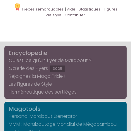
Pièces remarquables
|
Aide
|
Statistiques
|
Figures
de style
|
Contribuer
Encyclopédie
Qu'est-ce qu'un flyer de Marabout ?
Galerie des Flyers
3025
Rejoignez la Mago Pride !
Les Figures de Style
Herméneutique des sortilèges
Magotools
Personal Marabout Generator
MMM : Maraboutage Mondial de Mégabambou