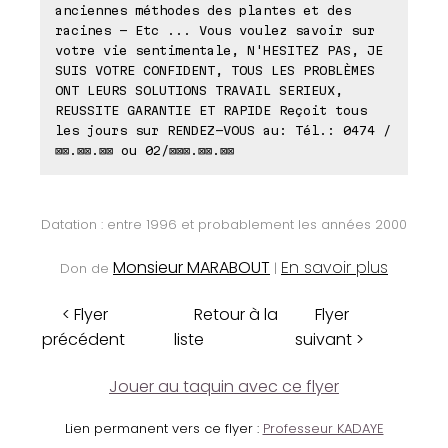
anciennes méthodes des plantes et des
racines - Etc ... Vous voulez savoir sur
votre vie sentimentale, N'HESITEZ PAS, JE
SUIS VOTRE CONFIDENT, TOUS LES PROBLÈMES
ONT LEURS SOLUTIONS TRAVAIL SERIEUX,
REUSSITE GARANTIE ET RAPIDE Reçoit tous
les jours sur RENDEZ-VOUS au: Tél.: 0474 /
⊠⊠.⊠⊠.⊠⊠ ou 02/⊠⊠⊠.⊠⊠.⊠⊠
Datation : entre 1996 et probablement les années 2000
Monsieur MARABOUT
En savoir plus
Don de
|
< Flyer
Retour à la
Flyer
précédent
liste
suivant >
Jouer au taquin avec ce flyer
Lien permanent vers ce flyer :
Professeur KADAYE