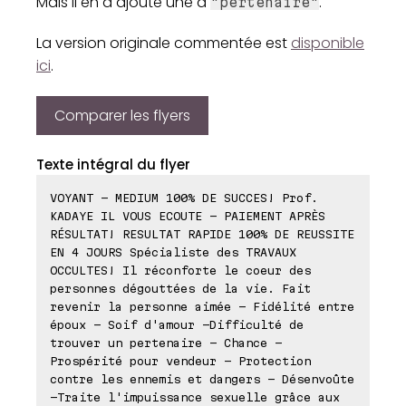
Mais il en a ajouté une à
.
"pertenaire"
La version originale commentée est
disponible
ici
.
Comparer les flyers
Texte intégral du flyer
VOYANT - MEDIUM 100% DE SUCCES! Prof.
KADAYE IL VOUS ECOUTE - PAIEMENT APRÈS
RÉSULTAT! RESULTAT RAPIDE 100% DE REUSSITE
EN 4 JOURS Spécialiste des TRAVAUX
OCCULTES! Il réconforte le coeur des
personnes dégouttées de la vie. Fait
revenir la personne aimée - Fidélité entre
époux - Soif d'amour -Difficulté de
trouver un pertenaire - Chance -
Prospérité pour vendeur - Protection
contre les ennemis et dangers - Désenvoûte
-Traite l'impuissance sexuelle grâce aux