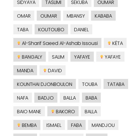
SIDYAYA
TASLIMI
SEKUBA
OUMAR
OMAR
OUMAR
MBANSY
KABABA
TABA
KOUTOUBO
DANIEL
Al-Sharif Saeed Al-Ashab Issousi
KÉTA
BANGALY
SALIM
YAFAYE
YAFAYE
MANDA
DAVID
KOUNTHAI DJONBOULON
TOUBA
TATABA
NAFA
BADJO
BALLA
BABA
BAIO MANE
BAKORO
BALLA
BEMBA
ISMAEL
FABA
MANDJOU