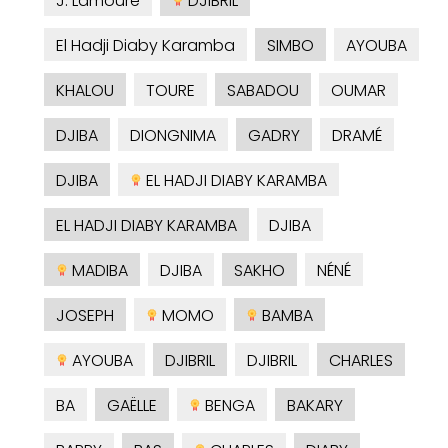
J. Lamoure
DJIBRIL
El Hadji Diaby Karamba
SIMBO
AYOUBA
KHALOU
TOURE
SABADOU
OUMAR
DJIBA
DIONGNIMA
GADRY
DRAMÉ
DJIBA
EL HADJI DIABY KARAMBA
EL HADJI DIABY KARAMBA
DJIBA
MADIBA
DJIBA
SAKHO
NÉNÉ
JOSEPH
MOMO
BAMBA
AYOUBA
DJIBRIL
DJIBRIL
CHARLES
BA
GAËLLE
BENGA
BAKARY