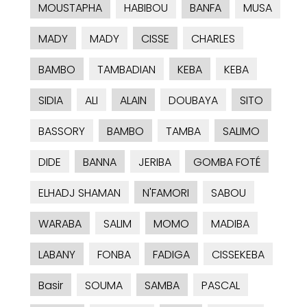
MOUSTAPHA
HABIBOU
BANFA
MUSA
MADY
MADY
CISSE
CHARLES
BAMBO
TAMBADIAN
KEBA
KEBA
SIDIA
ALI
ALAIN
DOUBAYA
SITO
BASSORY
BAMBO
TAMBA
SALIMO
DIDE
BANNA
JERIBA
GOMBA FOTÉ
ELHADJ SHAMAN
N'FAMORI
SABOU
WARABA
SALIM
MOMO
MADIBA
LABANY
FONBA
FADIGA
CISSEKEBA
Basir
SOUMA
SAMBA
PASCAL