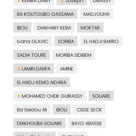
KEMBA DIABY
Joseph
DIBASSY
BA KOUTOUBO GASSAMA
MADJOUHA
IBOU
DIAKHABY KEBA
MOKTAR
Ivana GLAVIC
SORIBA
EL HADJI BARRO
SADIA TOURE
MORIBA SIDIBEM
LAMIN DANFA
AMINE
EL HADJ KEMO AIDARA
MOHAMED CHEIK GUIRASSY
SOUARE
Ba Seidou Ali
IBOU
CISSE SECK
DIAKHOUBA SOUARE
BAYO ABASSE