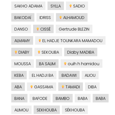
SAKHO ADAMA
SYLLA
SADIO
BAKODAÏ
IDRISS
ALHAMOUD
DANSO
CISSÉ
Gertrude BLEZIN
ALMAMY
EL HADJE TOUNKARA MAMADOU
DIABY
SEKOUBA
Diaby MADIBA
MOUSSA
BA SALIM
ouih h hamidou
KEBA
EL HADJI BA
BADAWI
ALIOU
ABA
GASSAMA
TAMADI
DIBA
BANA
BAFODE
BAMBO
BABA
BABA
ALIMOU
SEKHOUBA
SÉKHOUBA