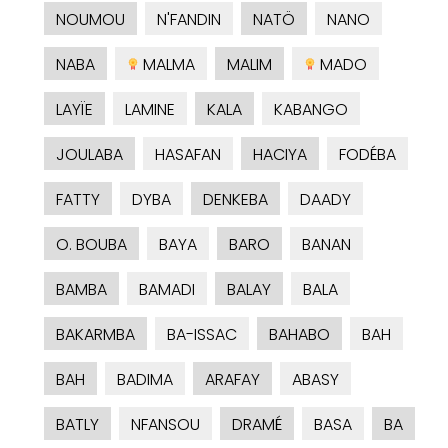
NOUMOU
N'FANDIN
NATÖ
NANO
NABA
MALMA
MALIM
MADO
LAYÏE
LAMINE
KALA
KABANGO
JOULABA
HASAFAN
HACIYA
FODÉBA
FATTY
DYBA
DENKEBA
DAADY
O. BOUBA
BAYA
BARO
BANAN
BAMBA
BAMADI
BALAY
BALA
BAKARMBA
BA-ISSAC
BAHABO
BAH
BAH
BADIMA
ARAFAY
ABASY
BATLY
NFANSOU
DRAMÉ
BASA
BA