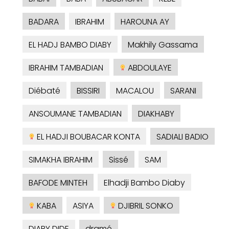
BADARA
IBRAHIM
HAROUNA AY
EL HADJ BAMBO DIABY
Makhily Gassama
IBRAHIM TAMBADIAN
ABDOULAYE
Diébaté
BISSIRI
MACALOU
SARANI
ANSOUMANE TAMBADIAN
DIAKHABY
EL HADJI BOUBACAR KONTA
SADIALI BADIO
SIMAKHA IBRAHIM
Sissé
SAM
BAFODE MINTEH
Elhadji Bambo Diaby
KABA
ASIYA
DJIBRIL SONKO
DIABY DIDE
dramé