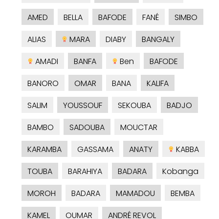
AMED
BELLA
BAFODE
FANÉ
SIMBO
ALIAS
MARA
DIABY
BANGALY
AMADI
BANFA
Ben
BAFODE
BANORO
OMAR
BANA
KALIFA
SALIM
YOUSSOUF
SEKOUBA
BADJO
BAMBO
SADOUBA
MOUCTAR
KARAMBA
GASSAMA
ANATY
KABBA
TOUBA
BARAHIYA
BADARA
Kobanga
MOROH
BADARA
MAMADOU
BEMBA
KAMEL
OUMAR
ANDRÉ REVOL