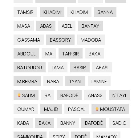
TAMSIR
KHADIM
KHADIM
BANNA
MASA
ABAS
ABEL
BANTAY
GASSAMA
BASSORY
MADOBA
ABDOUL
MA
TAFFSIR
BAKA
BATOULOU
LAMA
BASIR
ABASI
M.BEMBA
NABA
TYANI
LAMINE
SALIM
BA
BAFODÉ
ANASS
N'TAYI
OUMAR
MAJID
PASCAL
MOUSTAFA
KABA
BAKA
BANNY
BAFODÉ
SADIO
SAMKOUBA
SORY
FODÉ
MAMADY