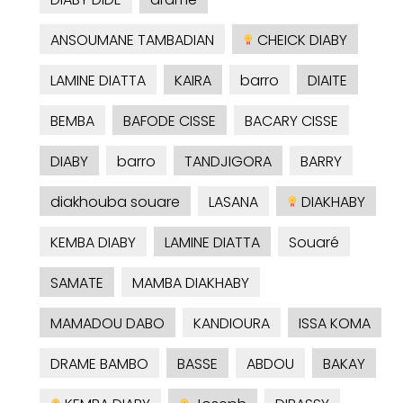
ANSOUMANE TAMBADIAN
CHEICK DIABY
LAMINE DIATTA
KAIRA
barro
DIAITE
BEMBA
BAFODE CISSE
BACARY CISSE
DIABY
barro
TANDJIGORA
BARRY
diakhouba souare
LASANA
DIAKHABY
KEMBA DIABY
LAMINE DIATTA
Souaré
SAMATE
MAMBA DIAKHABY
MAMADOU DABO
KANDIOURA
ISSA KOMA
DRAME BAMBO
BASSE
ABDOU
BAKAY