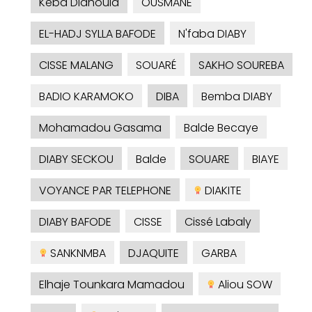
Kéba Diahoula
OUSMANE
EL-HADJ SYLLA BAFODE
N'faba DIABY
CISSE MALANG
SOUARÉ
SAKHO SOUREBA
BADIO KARAMOKO
DIBA
Bemba DIABY
Mohamadou Gasama
Balde Becaye
DIABY SECKOU
Balde
SOUARE
BIAYE
VOYANCE PAR TELEPHONE
DIAKITE
DIABY BAFODE
CISSE
Cissé Labaly
SANKNMBA
DJAQUITE
GARBA
Elhaje Tounkara Mamadou
Aliou SOW