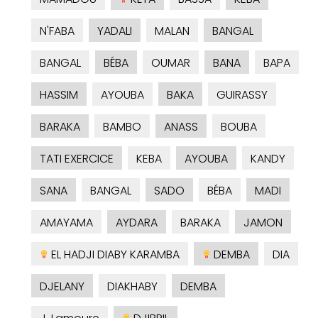
N'FABA
YADALI
MALAN
BANGAL
BANGAL
BÉBA
OUMAR
BANA
BAPA
HASSIM
AYOUBA
BAKA
GUIRASSY
BARAKA
BAMBO
ANASS
BOUBA
TATI EXERCICE
KEBA
AYOUBA
KANDY
SANA
BANGAL
SADO
BÉBA
MADI
AMAYAMA
AYDARA
BARAKA
JAMON
EL HADJI DIABY KARAMBA
DEMBA
DIA
DJELANY
DIAKHABY
DEMBA