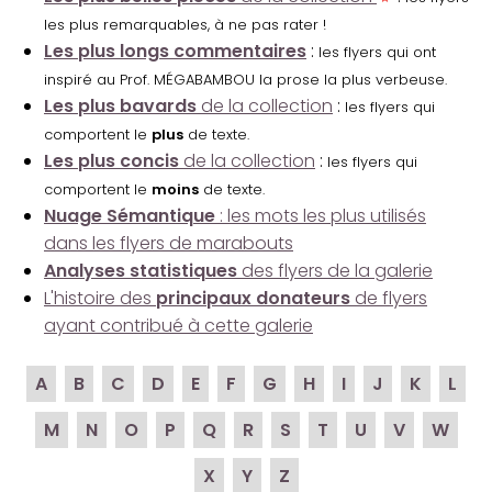
les plus remarquables, à ne pas rater !
Les plus longs commentaires
:
les flyers qui ont
inspiré au Prof. MÉGABAMBOU la prose la plus verbeuse.
Les plus bavards
de la collection
:
les flyers qui
comportent le
plus
de texte.
Les plus concis
de la collection
:
les flyers qui
comportent le
moins
de texte.
Nuage Sémantique
: les mots les plus utilisés
dans les flyers de marabouts
Analyses statistiques
des flyers de la galerie
L'histoire des
principaux donateurs
de flyers
ayant contribué à cette galerie
A
B
C
D
E
F
G
H
I
J
K
L
M
N
O
P
Q
R
S
T
U
V
W
X
Y
Z