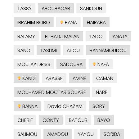
TASSY
ABOUBACAR
SANKOUN
IBRAHIM BOBO
BANA
HAIRABA
BALAMY
EL HADJ MALAN
TADO
ANATY
SANO
TASLIMI
ALIOU
BANNAMOUDOU
MOULAY DRISS
SADOUBA
NAFA
KANDI
ABASSE
AMINE
CAMAN
MOUHAMED MOCTAR SOUARE
NABÉ
BANNA
David CHAZAM
SORY
CHERIF
CONTY
BATOUR
BAYO
SALIMOU
AMADOU
YAYOU
SORIBA