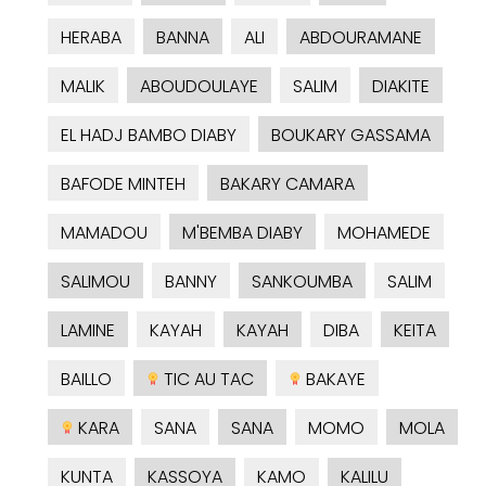
HERABA
BANNA
ALI
ABDOURAMANE
MALIK
ABOUDOULAYE
SALIM
DIAKITE
EL HADJ BAMBO DIABY
BOUKARY GASSAMA
BAFODE MINTEH
BAKARY CAMARA
MAMADOU
M'BEMBA DIABY
MOHAMEDE
SALIMOU
BANNY
SANKOUMBA
SALIM
LAMINE
KAYAH
KAYAH
DIBA
KEITA
BAILLO
TIC AU TAC
BAKAYE
KARA
SANA
SANA
MOMO
MOLA
KUNTA
KASSOYA
KAMO
KALILU