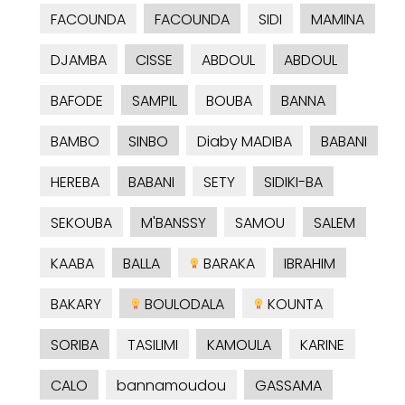
FACOUNDA
FACOUNDA
SIDI
MAMINA
DJAMBA
CISSE
ABDOUL
ABDOUL
BAFODE
SAMPIL
BOUBA
BANNA
BAMBO
SINBO
Diaby MADIBA
BABANI
HEREBA
BABANI
SETY
SIDIKI-BA
SEKOUBA
M'BANSSY
SAMOU
SALEM
KAABA
BALLA
BARAKA
IBRAHIM
BAKARY
BOULODALA
KOUNTA
SORIBA
TASILIMI
KAMOULA
KARINE
CALO
bannamoudou
GASSAMA