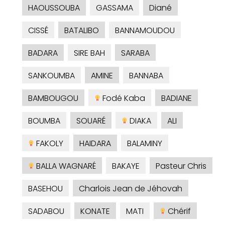
HAOUSSOUBA
GASSAMA
Diané
CISSÉ
BATALIBO
BANNAMOUDOU
BADARA
SIRE BAH
SARABA
SANKOUMBA
AMINE
BANNABA
BAMBOUGOU
Fodé Kaba
BADIANE
BOUMBA
SOUARÉ
DIAKA
ALI
FAKOLY
HAIDARA
BALAMINY
BALLA WAGNARÉ
BAKAYE
Pasteur Chris
BASEHOU
Charlois Jean de Jéhovah
SADABOU
KONATE
MATI
Chérif