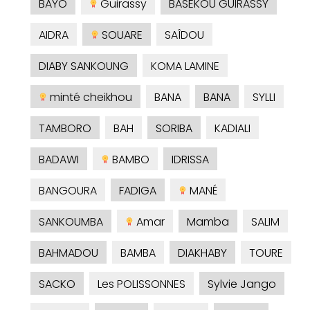
BAYO
Guirassy
BASEKOU GUIRASSY
AIDRA
SOUARE
SAÎDOU
DIABY SANKOUNG
KOMA LAMINE
minté cheikhou
BANA
BANA
SYLLI
TAMBORO
BAH
SORIBA
KADIALI
BADAWI
BAMBO
IDRISSA
BANGOURA
FADIGA
MANÉ
SANKOUMBA
Amar
Mamba
SALIM
BAHMADOU
BAMBA
DIAKHABY
TOURE
SACKO
Les POLISSONNES
Sylvie Jango