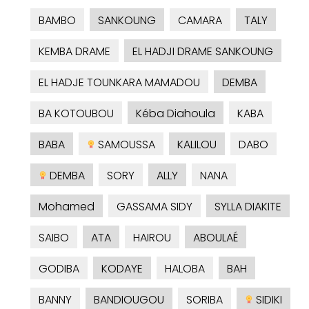
BAMBO
SANKOUNG
CAMARA
TALY
KEMBA DRAME
EL HADJI DRAME SANKOUNG
EL HADJE TOUNKARA MAMADOU
DEMBA
BA KOTOUBOU
Kéba Diahoula
KABA
BABA
SAMOUSSA
KALILOU
DABO
DEMBA
SORY
ALLY
NANA
Mohamed
GASSAMA SIDY
SYLLA DIAKITE
SAIBO
ATA
HAIROU
ABOULAÉ
GODIBA
KODAYE
HALOBA
BAH
BANNY
BANDIOUGOU
SORIBA
SIDIKI