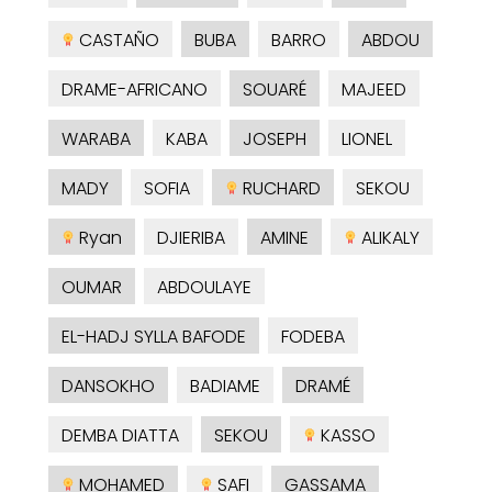
CASTAÑO
BUBA
BARRO
ABDOU
DRAME-AFRICANO
SOUARÉ
MAJEED
WARABA
KABA
JOSEPH
LIONEL
MADY
SOFIA
RUCHARD
SEKOU
Ryan
DJIERIBA
AMINE
ALIKALY
OUMAR
ABDOULAYE
EL-HADJ SYLLA BAFODE
FODEBA
DANSOKHO
BADIAME
DRAMÉ
DEMBA DIATTA
SEKOU
KASSO
MOHAMED
SAFI
GASSAMA