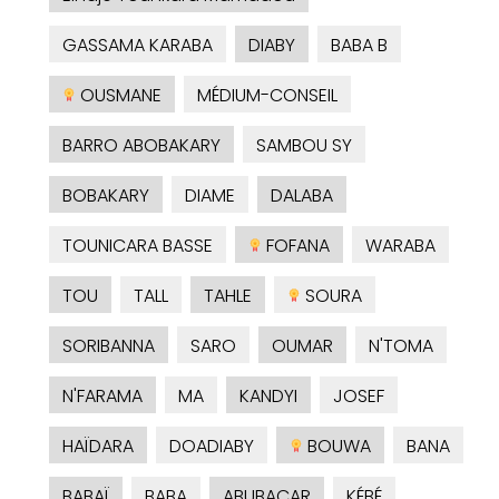
GASSAMA KARABA
DIABY
BABA B
OUSMANE
MÉDIUM-CONSEIL
BARRO ABOBAKARY
SAMBOU SY
BOBAKARY
DIAME
DALABA
TOUNICARA BASSE
FOFANA
WARABA
TOU
TALL
TAHLE
SOURA
SORIBANNA
SARO
OUMAR
N'TOMA
N'FARAMA
MA
KANDYI
JOSEF
HAÏDARA
DOADIABY
BOUWA
BANA
BABAÏ
BABA
ABUBACAR
KÉBÉ