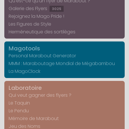
Qu'est-ce qu'un flyer de Marabout ?
Galerie des Flyers
3025
Rejoignez la Mago Pride !
Les Figures de Style
Herméneutique des sortilèges
Magotools
Personal Marabout Generator
MMM : Maraboutage Mondial de Mégabambou
La MagoClock
Laboratoire
Qui veut gagner des flyers ?
Le Taquin
Le Pendu
Mémoire de Marabout
Jeu des Noms