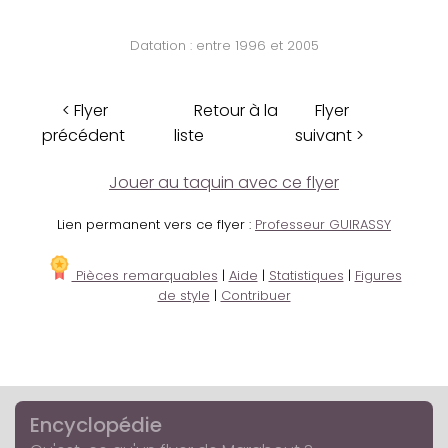
Datation : entre 1996 et 2005
< Flyer
Retour à la
Flyer
précédent
liste
suivant >
Jouer au taquin avec ce flyer
Lien permanent vers ce flyer :
Professeur GUIRASSY
Pièces remarquables
|
Aide
|
Statistiques
|
Figures
de style
|
Contribuer
Encyclopédie