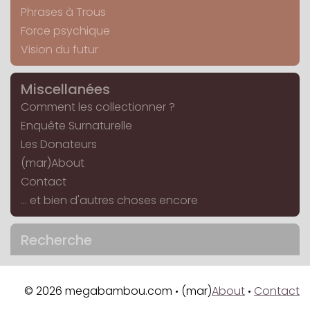
Phrases à Trous
Force psychique
Vision du futur
Miscellanées
Comment les collectionner ?
Enquête Surnaturelle
Les Donateurs
(mar)About
Contact
... et bien d'autres choses encore
Recherche
© 2026 megabambou.com
(mar)
About
Contact
•
•