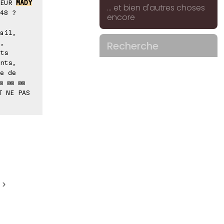
SEUR
MADY
... et bien d'autres choses
48 ?
encore
ail,
,
Recherche
ts
nts,
e de
⊠ ⊠⊠ ⊠⊠
T NE PAS
 >