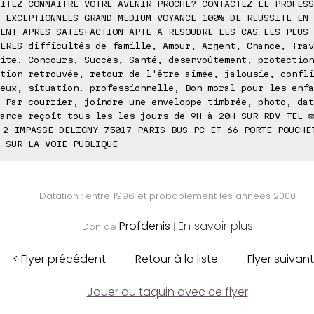
AITEZ CONNAITRE VOTRE AVENIR PROCHE? CONTACTEZ LE PROFES
 EXCEPTIONNELS GRAND MEDIUM VOYANCE 100% DE REUSSITE EN 
ENT APRES SATISFACTION APTE A RESOUDRE LES CAS LES PLUS
ERES difficultés de famille, Amour, Argent, Chance, Trav
ite. Concours, Succès, Santé, desenvoûtement, protection
tion retrouvée, retour de l'être aimée, jalousie, confli
eux, situation. professionnelle, Bon moral pour les enfa
 Par courrier, joindre une enveloppe timbrée, photo, dat
ance reçoit tous les les jours de 9H à 20H SUR RDV TEL ⊠
 2 IMPASSE DELIGNY 75017 PARIS BUS PC ET 66 PORTE POUCHE
 SUR LA VOIE PUBLIQUE
Datation : entre 1996 et probablement les années 2000
Profdenis
En savoir plus
Don de
|
< Flyer précédent
Retour à la liste
Flyer suivant
Jouer au taquin avec ce flyer