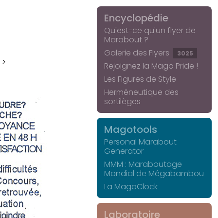
Encyclopédie
Qu'est-ce qu'un flyer de
Marabout ?
Galerie des Flyers
3025
 >
Rejoignez la Mago Pride !
Les Figures de Style
Herméneutique des
sortilèges
Magotools
Personal Marabout
Generator
MMM : Maraboutage
Mondial de Mégabambou
La MagoClock
Laboratoire