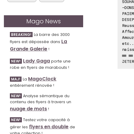
SOUH
-DONS
PAIEM
Mago News
DESEP
Reuss
Affec
La barre des 3000
BREAKING!
Amour
La
flyers est dépassée dans
etc..
Grande Galerie
!
naiss
⊠⊠ ⊠⊠
Lady Gaga
porte une
NEW!
JETER
robe en flyers de marabouts !
MagoClock
La
MAJ!
entièrement rénovée !
Analyse sémantique du
NEW!
contenu des flyers à travers un
nuage de mots
!
Testez votre capacité à
NEW!
flyers en double
gérer les
de
votre collection !