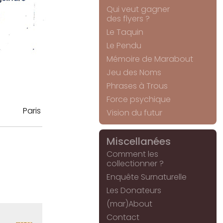
Qui veut gagner
des flyers ?
Le Taquin
Le Pendu
Mémoire de Marabout
Jeu des Noms
Phrases à Trous
Force psychique
Paris
Vision du futur
Miscellanées
Comment les
collectionner ?
Enquête Surnaturelle
Les Donateurs
(mar)About
Contact