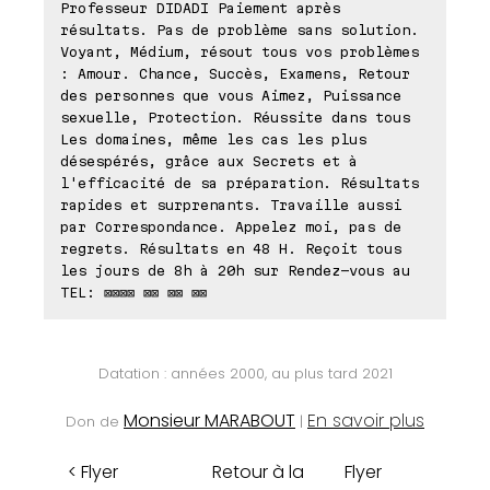
Professeur DIDADI Paiement après
résultats. Pas de problème sans solution.
Voyant, Médium, résout tous vos problèmes
: Amour. Chance, Succès, Examens, Retour
des personnes que vous Aimez, Puissance
sexuelle, Protection. Réussite dans tous
Les domaines, même les cas les plus
désespérés, grâce aux Secrets et à
l'efficacité de sa préparation. Résultats
rapides et surprenants. Travaille aussi
par Correspondance. Appelez moi, pas de
regrets. Résultats en 48 H. Reçoit tous
les jours de 8h à 20h sur Rendez-vous au
TEL: ⊠⊠⊠⊠ ⊠⊠ ⊠⊠ ⊠⊠
Datation : années 2000, au plus tard 2021
Monsieur MARABOUT
En savoir plus
Don de
|
< Flyer
Retour à la
Flyer