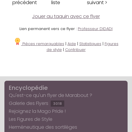
précédent
liste
suivant >
Jouer au taquin avec ce flyer
Lien permanent vers ce flyer :
Professeur DIDADI
Pièces remarquables
|
Aide
|
Statistiques
|
Figures
de style
|
Contribuer
Encyclopédie
Qu'est-ce qu'un flyer de Marabout ?
Galerie des Flyers
3018
Rejoignez la Mago Pride !
Les Figures de Style
Herméneutique des sortilèges