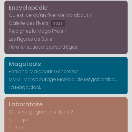
Encyclopédie
Qu'est-ce qu'un flyer de Marabout ?
Galerie des Flyers
3025
Rejoignez la Mago Pride !
Les Figures de Style
Herméneutique des sortilèges
Magotools
Personal Marabout Generator
MMM : Maraboutage Mondial de Mégabambou
La MagoClock
Laboratoire
Qui veut gagner des flyers ?
Le Taquin
Le Pendu