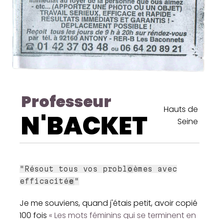
Professeur
Hauts de
N'BACKET
Seine
"Résout tous vos probl
o
èmes avec
efficacité
e
"
Je me souviens, quand j'étais petit, avoir copié
100 fois
« Les mots féminins qui se terminent en