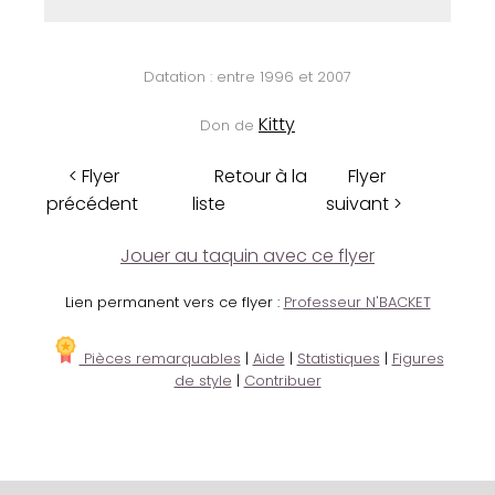
Datation : entre 1996 et 2007
Kitty
Don de
< Flyer
Retour à la
Flyer
précédent
liste
suivant >
Jouer au taquin avec ce flyer
Lien permanent vers ce flyer :
Professeur N'BACKET
Pièces remarquables
|
Aide
|
Statistiques
|
Figures
de style
|
Contribuer