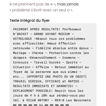
é ne prennent pas de e »
, mais jamais
« problème s'écrit avec un seul o »
.
Texte intégral du flyer
PAIEMENT APRES RESULTATS! Professeur
N'BACKET - GRAND VOYANT MEDIUM -
ASTROLOGUE -Résout tous vos probloèmes
avec efficacitée: Amour Affection
retrouvée - Fidélité absolue entre époux -
Mariage - Chance - Protection contre les
dangers -Désenvoûtement - Examens -
Concours - Travail Succès - Sports -
Situation - Affaire - Retour immédiat au
foyer de la personne que ous aimez -
etc... (APPORTEZ UNE PHOTO OU UN OBJET)
TRAVAIL SERIEUX, EFFICACE et RAPIDE -
RESULTATS IMMEDIATS ET GARANTIS! -
DEPLACEMENT POSSIBLE! Reçoit tous les
jours de 9 h à 20h sur réndez-vous par
tél. à 92160 ANTONY - RER-B Les Baconnets
⊠⊠ ⊠⊠ ⊠⊠ ⊠⊠ ⊠⊠ ou ⊠⊠ ⊠⊠ ⊠⊠ ⊠⊠ ⊠⊠