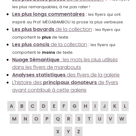
les plus remarquables, à ne pas rater !
Les plus longs commentaires
:
les flyers qui ont
inspiré au Prof. MÉGABAMBOU la prose la plus verbeuse.
Les plus bavards
de la collection
:
les flyers qui
comportent le
plus
de texte.
Les plus concis
de la collection
:
les flyers qui
comportent le
moins
de texte.
Nuage Sémantique
: les mots les plus utilisés
dans les flyers de marabouts
Analyses statistiques
des flyers de la galerie
L'histoire des
principaux donateurs
de flyers
ayant contribué à cette galerie
A
B
C
D
E
F
G
H
I
J
K
L
M
N
O
P
Q
R
S
T
U
V
W
X
Y
Z