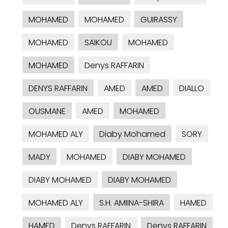
MOHAMED
MOHAMED
GUIRASSY
MOHAMED
SAIKOU
MOHAMED
MOHAMED
Denys RAFFARIN
DENYS RAFFARIN
AMED
AMED
DIALLO
OUSMANE
AMED
MOHAMED
MOHAMED ALY
Diaby Mohamed
SORY
MADY
MOHAMED
DIABY MOHAMED
DIABY MOHAMED
DIABY MOHAMED
MOHAMED ALY
S.H. AMIINA-SHIRA
HAMED
HAMED
Denys RAFFARIN
Denys RAFFARIN