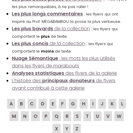
les plus remarquables, à ne pas rater !
Les plus longs commentaires
:
les flyers qui ont
inspiré au Prof. MÉGABAMBOU la prose la plus verbeuse.
Les plus bavards
de la collection
:
les flyers qui
comportent le
plus
de texte.
Les plus concis
de la collection
:
les flyers qui
comportent le
moins
de texte.
Nuage Sémantique
: les mots les plus utilisés
dans les flyers de marabouts
Analyses statistiques
des flyers de la galerie
L'histoire des
principaux donateurs
de flyers
ayant contribué à cette galerie
A
B
C
D
E
F
G
H
I
J
K
L
M
N
O
P
Q
R
S
T
U
V
W
X
Y
Z