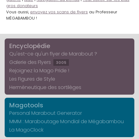
gros donateurs
Vous aussi,
envoyez vos scans de flyers
au Professeur
MÉGABAMBOU !
Encyclopédie
Qu'est-ce qu'un flyer de Marabout ?
Galerie des Flyers
3005
Rejoignez la Mago Pride !
Les Figures de Style
Herméneutique des sortilèges
Magotools
Personal Marabout Generator
MMM : Maraboutage Mondial de Mégabambou
La MagoClock