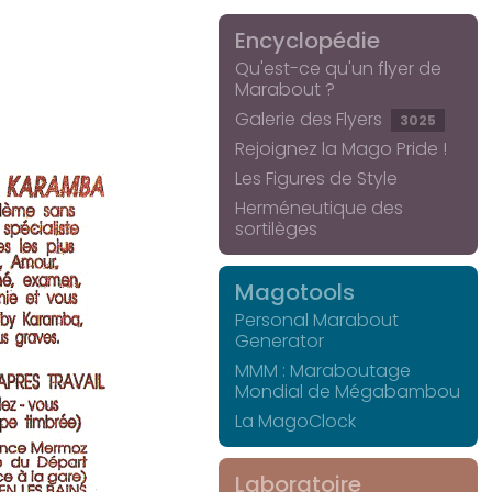
Encyclopédie
Qu'est-ce qu'un flyer de
Marabout ?
Galerie des Flyers
3025
Rejoignez la Mago Pride !
Les Figures de Style
Herméneutique des
sortilèges
Magotools
Personal Marabout
Generator
MMM : Maraboutage
Mondial de Mégabambou
La MagoClock
Laboratoire