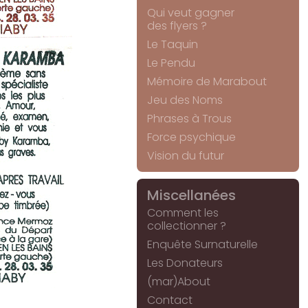
Qui veut gagner
des flyers ?
Le Taquin
Le Pendu
Mémoire de Marabout
Jeu des Noms
Phrases à Trous
Force psychique
Vision du futur
Miscellanées
Comment les
collectionner ?
Enquête Surnaturelle
Les Donateurs
(mar)About
Contact