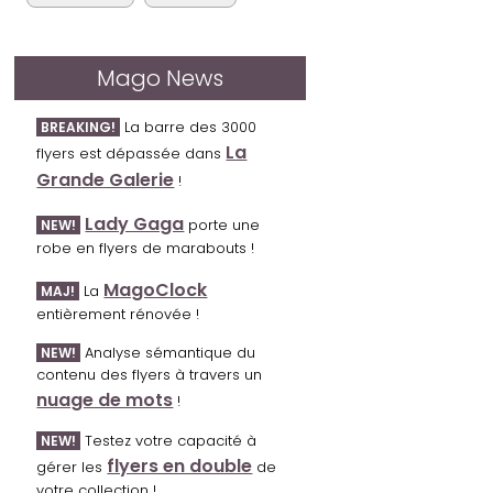
Mago News
La barre des 3000
BREAKING!
La
flyers est dépassée dans
Grande Galerie
!
Lady Gaga
porte une
NEW!
robe en flyers de marabouts !
MagoClock
La
MAJ!
entièrement rénovée !
Analyse sémantique du
NEW!
contenu des flyers à travers un
nuage de mots
!
Testez votre capacité à
NEW!
flyers en double
gérer les
de
votre collection !