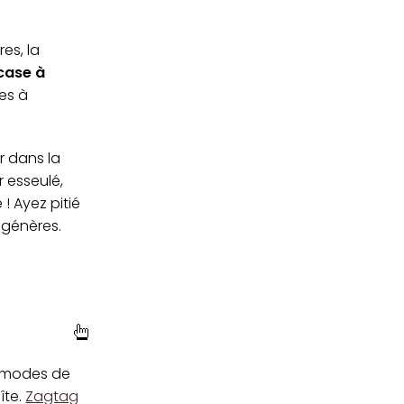
res, la
case à
les à
r dans la
r esseulé,
 ! Ayez pitié
ongénères.
s modes de
îte.
Zagtag