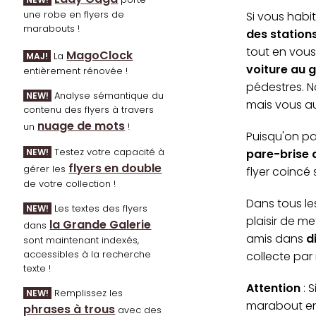
une robe en flyers de
Si vous habit
marabouts !
des station
tout en vous 
MagoClock
La
MAJ!
voiture au 
entièrement rénovée !
pédestres. N
Analyse sémantique du
NEW!
mais vous a
contenu des flyers à travers
nuage de mots
un
!
Puisqu'on pa
Testez votre capacité à
pare-brise 
NEW!
flyers en double
gérer les
flyer coincé
de votre collection !
Dans tous le
Les textes des flyers
NEW!
plaisir de me
la Grande Galerie
dans
amis dans
d
sont maintenant indexés,
accessibles à la recherche
collecte par
texte !
Attention
: 
Remplissez les
NEW!
marabout en 
phrases à trous
avec des