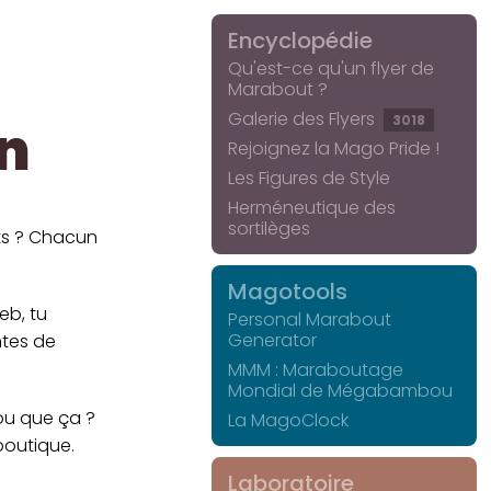
Encyclopédie
Qu'est-ce qu'un flyer de
Marabout ?
Galerie des Flyers
3018
on
Rejoignez la Mago Pride !
Les Figures de Style
Herméneutique des
sortilèges
ts ? Chacun
Magotools
eb, tu
Personal Marabout
Generator
ntes de
MMM : Maraboutage
Mondial de Mégabambou
fou que ça ?
La MagoClock
boutique.
Laboratoire