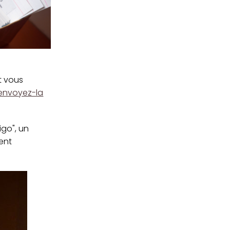
t vous
envoyez-la
igo", un
ent