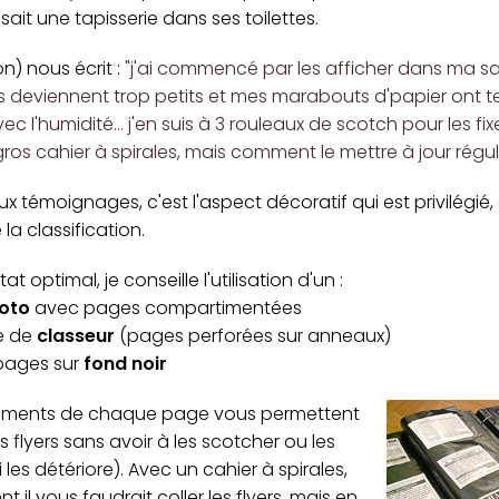
aisait une tapisserie dans ses toilettes.
n) nous écrit :
"j'ai commencé par les afficher dans ma sal
s deviennent trop petits et mes marabouts d'papier ont 
ec l'humidité... j'en suis à 3 rouleaux de scotch pour les fixer
ros cahier à spirales, mais comment le mettre à jour régu
x témoignages, c'est l'aspect décoratif qui est privilégié,
la classification.
at optimal, je conseille l'utilisation d'un :
oto
avec pages compartimentées
e de
classeur
(pages perforées sur anneaux)
pages sur
fond noir
iments de chaque page vous permettent
s flyers sans avoir à les scotcher ou les
i les détériore). Avec un cahier à spirales,
 il vous faudrait coller les flyers, mais en