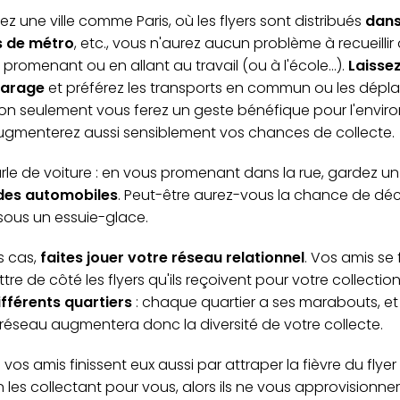
ez une ville comme Paris, où les flyers sont distribués
dans
s de métro
, etc., vous n'aurez aucun problème à recueillir 
promenant ou en allant au travail (ou à l'école...).
Laisse
garage
et préférez les transports en commun ou les dép
on seulement vous ferez un geste bénéfique pour l'envir
ugmenterez aussi sensiblement vos chances de collecte.
rle de voiture : en vous promenant dans la rue, gardez un o
des automobiles
. Peut-être aurez-vous la chance de déc
 sous un essuie-glace.
s cas,
faites jouer votre réseau relationnel
. Vos amis se
ttre de côté les flyers qu'ils reçoivent pour votre collectio
ifférents quartiers
: chaque quartier a ses marabouts, e
 réseau augmentera donc la diversité de votre collecte.
Si vos amis finissent eux aussi par attraper la fièvre du flyer
les collectant pour vous, alors ils ne vous approvisionner