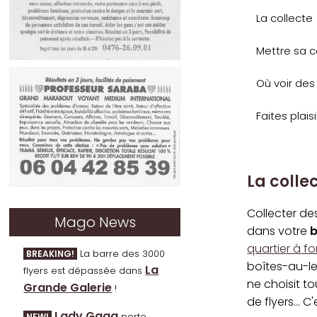
La collecte
Mettre sa c
Où voir des 
Faites plaisi
La colle
Collecter des
Mago News
dans votre
b
quartier à f
La barre des 3000
BREAKING!
boîtes-au-le
La
flyers est dépassée dans
ne choisit t
Grande Galerie
!
de flyers... 
Lady Gaga
porte
NEW!