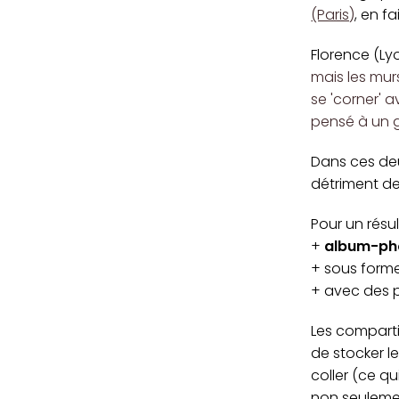
(Paris)
, en f
Florence (Lyo
mais les mur
se 'corner' av
pensé à un g
Dans ces deu
détriment de 
Pour un résult
+
album-ph
+ sous form
+ avec des 
Les compart
de stocker le
coller (ce qu
non seulement