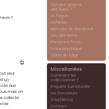
Qui veut gagner
des flyers ?
Le Taquin
nneurs ?
Le Pendu
Mémoire de Marabout
Jeu des Noms
Phrases à Trous
Force psychique
Vision du futur
Miscellanées
tout seul
Comment les
sez
un
collectionner ?
accès aux
Enquête Surnaturelle
vous, mais on
Les Donateurs
e collecte
(mar)About
ecter.
Contact