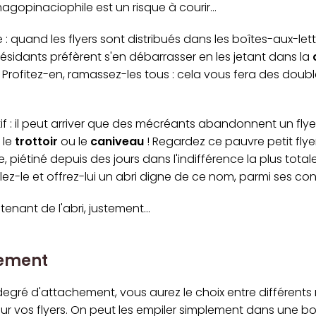
gopinaciophile est un risque à courir...
 : quand les flyers sont distribués dans les boîtes-aux-lett
résidants préfèrent s'en débarrasser en les jetant dans la
. Profitez-en, ramassez-les tous : cela vous fera des doub
if : il peut arriver que des mécréants abandonnent un flye
 le
trottoir
ou le
caniveau
! Regardez ce pauvre petit flye
 piétiné depuis des jours dans l'indifférence la plus totale
illez-le et offrez-lui un abri digne de ce nom, parmi ses c
enant de l'abri, justement...
sement
degré d'attachement, vous aurez le choix entre différent
r vos flyers. On peut les empiler simplement dans une bo