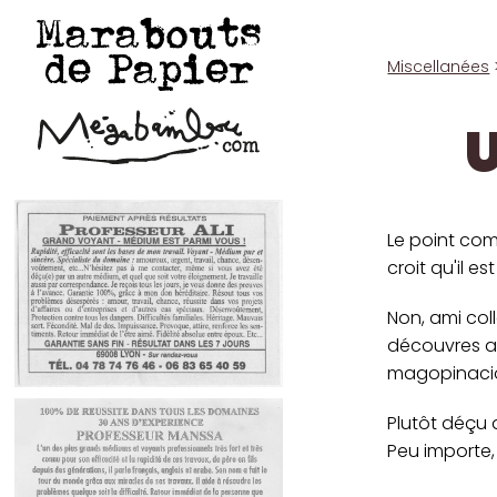
Marabouts
de Papier
Miscellanées
U
Le point com
croit qu'il e
Non, ami col
découvres au
magopinacio
Plutôt déçu d
Peu importe,