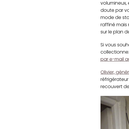
volumineux, 
doute par vo
mode de sto
raffiné mais
sur le plan 
Si vous sou
collectionnez
par e-mail 
Olivier, géné
réfrigérateu
recouvert de