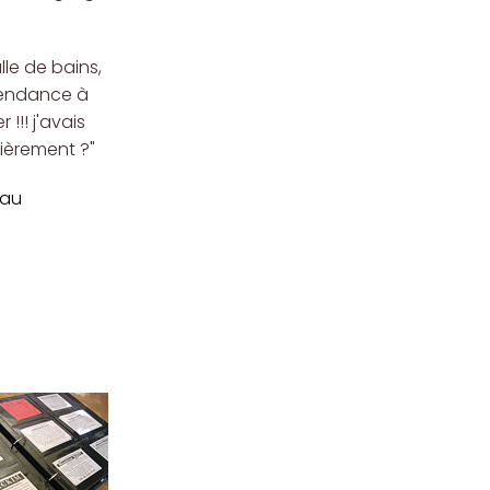
le de bains,
tendance à
 !!! j'avais
lièrement ?"
 au