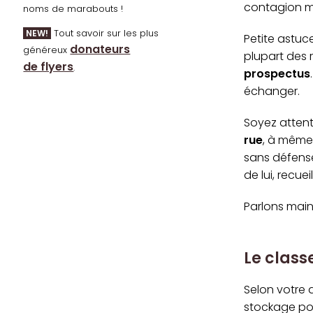
contagion ma
noms de marabouts !
Tout savoir sur les plus
NEW!
Petite astuce
donateurs
généreux
plupart des 
de flyers
.
prospectus
échanger.
Soyez attent
rue
, à même
sans défense,
de lui, recue
Parlons maint
Le clas
Selon votre 
stockage pou