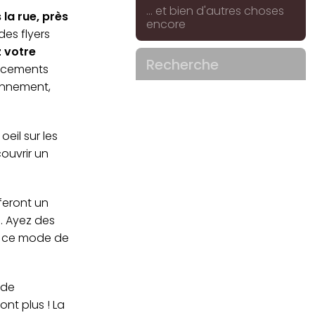
... et bien d'autres choses
 la rue, près
encore
des flyers
z votre
Recherche
lacements
onnement,
eil sur les
ouvrir un
 feront un
n. Ayez des
t ce mode de
 de
ont plus ! La