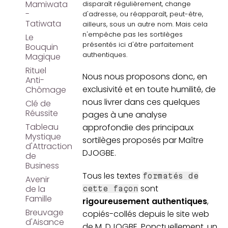
Mamiwata
disparaît régulièrement, change
-
d'adresse, ou réapparaît, peut-être,
Tatiwata
ailleurs, sous un autre nom. Mais cela
n'empêche pas les sortilèges
Le
présentés ici d'être parfaitement
Bouquin
authentiques.
Magique
Rituel
Nous nous proposons donc, en
Anti-
exclusivité et en toute humilité, de
Chômage
nous livrer dans ces quelques
Clé de
Réussite
pages à une analyse
Tableau
approfondie des principaux
Mystique
sortilèges proposés par Maître
d'Attraction
DJOGBE.
de
Business
Tous les textes
formatés de
Avenir
sont
de la
cette façon
Famille
rigoureusement authentiques
,
Breuvage
copiés-collés depuis le site web
d'Aisance
de M. DJOGBE. Ponctuellement, un