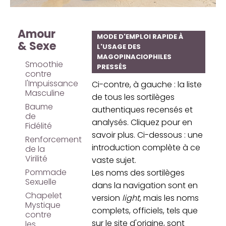
Amour
MODE D'EMPLOI RAPIDE À
& Sexe
L'USAGE DES
MAGOPINACIOPHILES
Smoothie
PRESSÉS
contre
l'Impuissance
Ci-contre, à gauche : la liste
Masculine
de tous les sortilèges
Baume
authentiques recensés et
de
analysés. Cliquez pour en
Fidélité
savoir plus. Ci-dessous : une
Renforcement
introduction complète à ce
de la
Virilité
vaste sujet.
Pommade
Les noms des sortilèges
Sexuelle
dans la navigation sont en
Chapelet
version
light
, mais les noms
Mystique
complets, officiels, tels que
contre
sur le site d'origine, sont
les