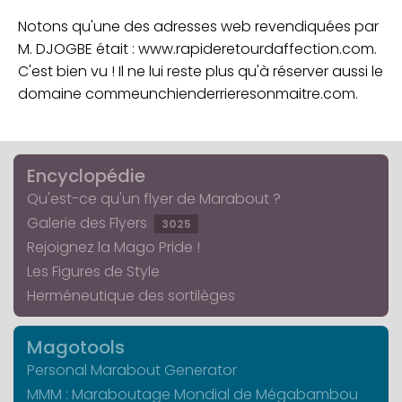
Notons qu'une des adresses web revendiquées par
M. DJOGBE était : www.rapideretourdaffection.com.
C'est bien vu ! Il ne lui reste plus qu'à réserver aussi le
domaine commeunchienderrieresonmaitre.com.
Encyclopédie
Qu'est-ce qu'un flyer de Marabout ?
Galerie des Flyers
3025
Rejoignez la Mago Pride !
Les Figures de Style
Herméneutique des sortilèges
Magotools
Personal Marabout Generator
MMM : Maraboutage Mondial de Mégabambou