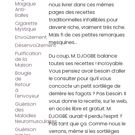
Magique
nous livrer dans ces mêmes
Anti-
pages des recettes
Balles
traditionnelles infaillibles pour
Cigarette
devenir riche, vraiment très riche.
Mystique
Mais fi de ces petites remarques
Envoûtement
mesquines...
Désenvoûtement
Purification
Du coup, M. DJOGBE balance
de la
toutes ses recettes ! Incroyable.
Maison
Vous pensiez avoir besoin d’aller
Bougie
le consulter pour qu’il vous
de
Retour
concocte un petit sortilège de
à
derrière les fagots ? Pas besoin. Il
l'envoyeur
vous donne la recette, sur le web,
Guérison
en accès libre et gratuit. M.
des
Maladies
DJOGBE aurait-il perdu l’esprit ?
Neuromusculaires
Pas tant que ça. Comme nous le
Guérison
verrons, même si les sortilèges