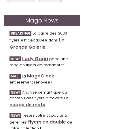
Mago News
La barre des 3000
BREAKING!
La
flyers est dépassée dans
Grande Galerie
!
Lady Gaga
porte une
NEW!
robe en flyers de marabouts !
MagoClock
La
MAJ!
entièrement rénovée !
Analyse sémantique du
NEW!
contenu des flyers à travers un
nuage de mots
!
Testez votre capacité à
NEW!
flyers en double
gérer les
de
votre collection !