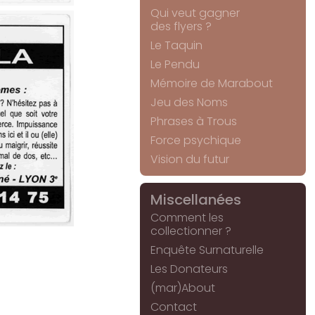
Qui veut gagner
des flyers ?
Le Taquin
Le Pendu
Mémoire de Marabout
Jeu des Noms
Phrases à Trous
Force psychique
Vision du futur
Miscellanées
Comment les
collectionner ?
Enquête Surnaturelle
Les Donateurs
(mar)About
Contact