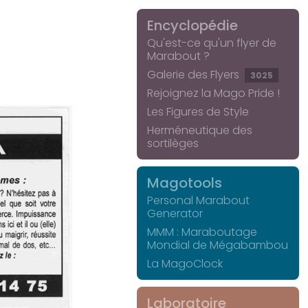
Encyclopédie
Qu'est-ce qu'un flyer de
Marabout ?
Galerie des Flyers
3025
Rejoignez la Mago Pride !
Les Figures de Style
Herméneutique des
sortilèges
Magotools
Personal Marabout
Generator
MMM : Maraboutage
Mondial de Mégabambou
La MagoClock
Laboratoire