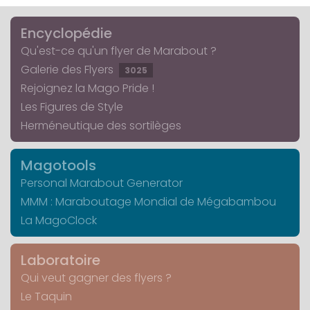
Encyclopédie
Qu'est-ce qu'un flyer de Marabout ?
Galerie des Flyers
3025
Rejoignez la Mago Pride !
Les Figures de Style
Herméneutique des sortilèges
Magotools
Personal Marabout Generator
MMM : Maraboutage Mondial de Mégabambou
La MagoClock
Laboratoire
Qui veut gagner des flyers ?
Le Taquin