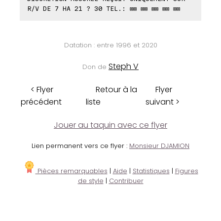
R/V DE 7 HA 21 ? 30 TEL.: ⊠⊠ ⊠⊠ ⊠⊠ ⊠⊠ ⊠⊠
Datation : entre 1996 et 2020
Steph V
Don de
< Flyer
Retour à la
Flyer
précédent
liste
suivant >
Jouer au taquin avec ce flyer
Lien permanent vers ce flyer :
Monsieur DJAMION
Pièces remarquables
|
Aide
|
Statistiques
|
Figures
de style
|
Contribuer