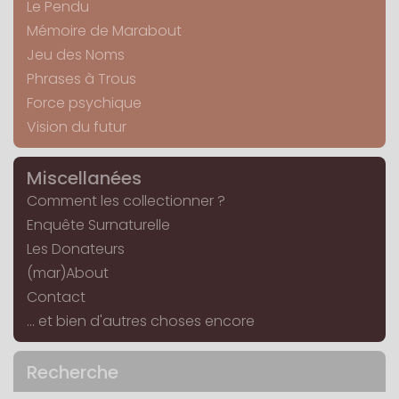
Le Pendu
Mémoire de Marabout
Jeu des Noms
Phrases à Trous
Force psychique
Vision du futur
Miscellanées
Comment les collectionner ?
Enquête Surnaturelle
Les Donateurs
(mar)About
Contact
... et bien d'autres choses encore
Recherche