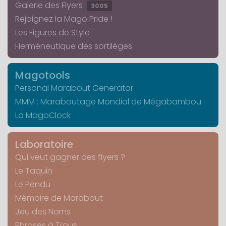
Galerie des Flyers
3005
Rejoignez la Mago Pride !
Les Figures de Style
Herméneutique des sortilèges
Magotools
Personal Marabout Generator
MMM : Maraboutage Mondial de Mégabambou
La MagoClock
Laboratoire
Qui veut gagner des flyers ?
Le Taquin
Le Pendu
Mémoire de Marabout
Jeu des Noms
Phrases à Trous