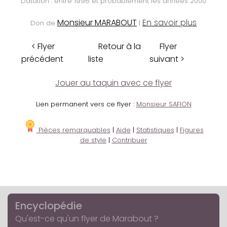
Datation : entre 1996 et probablement les années 2000
Monsieur MARABOUT
En savoir plus
Don de
|
< Flyer
Retour à la
Flyer
précédent
liste
suivant >
Jouer au taquin avec ce flyer
Lien permanent vers ce flyer :
Monsieur SAFION
Pièces remarquables
|
Aide
|
Statistiques
|
Figures
de style
|
Contribuer
Encyclopédie
Qu'est-ce qu'un flyer de Marabout ?