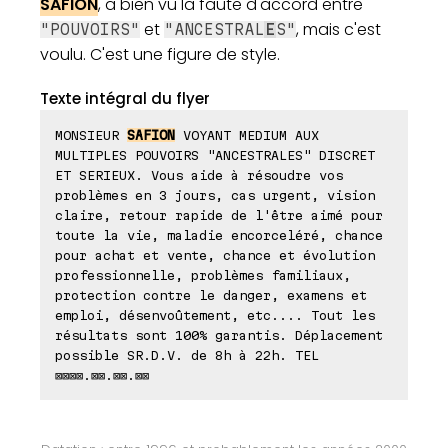
SAFION
, a bien vu la faute d'accord entre
et
, mais c'est
"POUVOIRS"
"ANCESTRAL
E
S"
voulu. C'est une figure de style.
Texte intégral du flyer
MONSIEUR
SAFION
VOYANT MEDIUM AUX
MULTIPLES POUVOIRS "ANCESTRALES" DISCRET
ET SERIEUX. Vous aide à résoudre vos
problèmes en 3 jours, cas urgent, vision
claire, retour rapide de l'être aimé pour
toute la vie, maladie encorceléré, chance
pour achat et vente, chance et évolution
professionnelle, problèmes familiaux,
protection contre le danger, examens et
emploi, désenvoûtement, etc.... Tout les
résultats sont 100% garantis. Déplacement
possible SR.D.V. de 8h à 22h. TEL
⊠⊠⊠⊠.⊠⊠.⊠⊠.⊠⊠