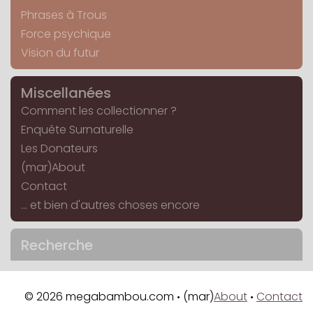
Phrases à Trous
Force psychique
Vision du futur
Miscellanées
Comment les collectionner ?
Enquête Surnaturelle
Les Donateurs
(mar)About
Contact
... et bien d'autres choses encore
Recherche
© 2026 megabambou.com
(mar)
About
Contact
•
•