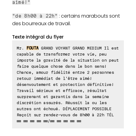
aimé!"
: certains marabouts sont
"de 8h00 à 22h"
des bourreaux de travail.
Texte intégral du flyer
Mr.
FOUTA
GRAND VOYANT GRAND MEDIUM Il est
capable de transformer votre vie, peu
importe la gravité de la situation on peut
faire quelque chose dans le bon sens!
Chance, amour fidélité entre 2 personnes
retour immédiat de l'être aimé!
désenvoutement et protection définitive!
Travail sérieux et efficace, résultat
surprenant et garantis dans la semaine
discrétion assurés. Réussit la ou les
autres ont échoué. DÉPLACEMENT POSSIBLE
Reçoit sur rendez-vous de 8h00 à 22h TÉL
⊠⊠ ⊠⊠ ⊠⊠ ⊠⊠ ⊠⊠/⊠⊠ ⊠⊠ ⊠⊠ ⊠⊠ ⊠⊠