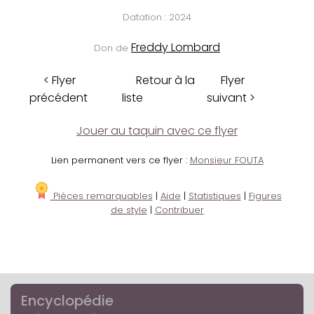
Datation : 2024
Freddy Lombard
Don de
< Flyer
Retour à la
Flyer
précédent
liste
suivant >
Jouer au taquin avec ce flyer
Lien permanent vers ce flyer :
Monsieur FOUTA
Pièces remarquables
|
Aide
|
Statistiques
|
Figures
de style
|
Contribuer
Encyclopédie