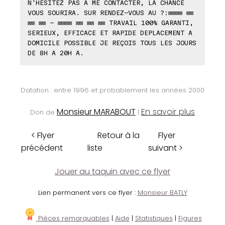
N'HESITEZ PAS A ME CONTACTER, LA CHANCE
VOUS SOURIRA. SUR RENDEZ-VOUS AU ?:⊠⊠⊠⊠ ⊠⊠
⊠⊠ ⊠⊠ - ⊠⊠⊠⊠ ⊠⊠ ⊠⊠ ⊠⊠ TRAVAIL 100% GARANTI,
SERIEUX, EFFICACE ET RAPIDE DEPLACEMENT A
DOMICILE POSSIBLE JE REÇOIS TOUS LES JOURS
DE 8H A 20H A.
Datation : entre 1996 et probablement les années 2000
Monsieur MARABOUT
En savoir plus
Don de
|
< Flyer
Retour à la
Flyer
précédent
liste
suivant >
Jouer au taquin avec ce flyer
Lien permanent vers ce flyer :
Monsieur BATLY
Pièces remarquables
|
Aide
|
Statistiques
|
Figures