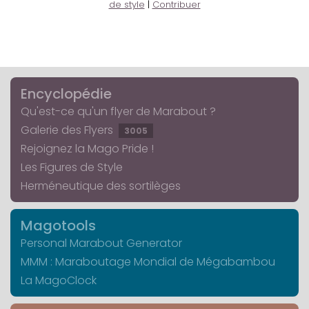
de style
|
Contribuer
Encyclopédie
Qu'est-ce qu'un flyer de Marabout ?
Galerie des Flyers
3005
Rejoignez la Mago Pride !
Les Figures de Style
Herméneutique des sortilèges
Magotools
Personal Marabout Generator
MMM : Maraboutage Mondial de Mégabambou
La MagoClock