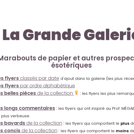
La Grande Galeri
Marabouts de papier et autres prospe
ésotériques
s flyers
classés par date
d'ajout dans la galerie (les plus réc
s flyers
par ordre alphabétique
us belles pièces
de la collection
:
les flyers les plus remarq
us longs commentaires
:
les flyers qui ont inspiré au Prof. MÉ
 plus verbeuse.
us bavards
de la collection
:
les flyers qui comportent le
plus
de
us concis
de la collection
:
les flyers qui comportent le
moins
de