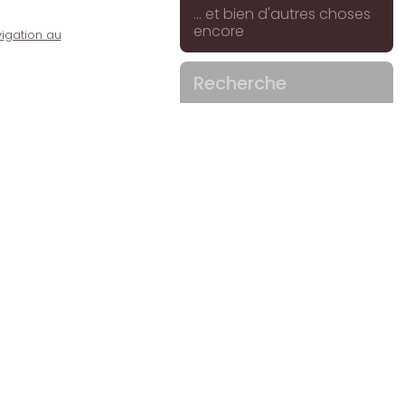
... et bien d'autres choses
encore
igation au
Recherche