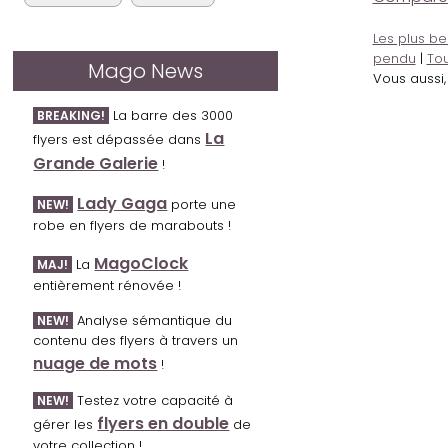
Les plus be
pendu
|
Tou
Mago News
Vous aussi
La barre des 3000
BREAKING!
La
flyers est dépassée dans
Grande Galerie
!
Lady Gaga
porte une
NEW!
robe en flyers de marabouts !
MagoClock
La
MAJ!
entièrement rénovée !
Analyse sémantique du
NEW!
contenu des flyers à travers un
nuage de mots
!
Testez votre capacité à
NEW!
flyers en double
gérer les
de
votre collection !