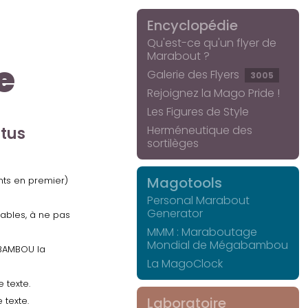
Encyclopédie
Qu'est-ce qu'un flyer de
Marabout ?
e
Galerie des Flyers
3005
Rejoignez la Mago Pride !
Les Figures de Style
Herméneutique des
ctus
sortilèges
Magotools
ents en premier)
Personal Marabout
Generator
uables, à ne pas
MMM : Maraboutage
Mondial de Mégabambou
GABAMBOU la
La MagoClock
 texte.
Laboratoire
 texte.