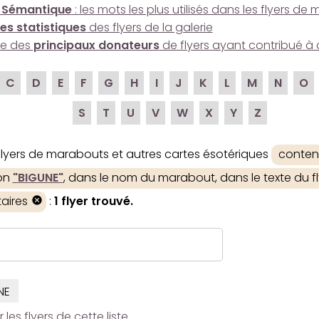
 Sémantique
: les mots les plus utilisés dans les flyers d
es statistiques
des flyers de la galerie
ire des
principaux donateurs
de flyers ayant contribué à 
C
D
E
F
G
H
I
J
K
L
M
N
O
S
T
U
V
W
X
Y
Z
 flyers de marabouts et autres cartes ésotériques
conten
ion
"BIGUNE"
, dans le nom du marabout, dans le texte du fl
aires
:
1 flyer trouvé.
NE
es flyers de cette liste