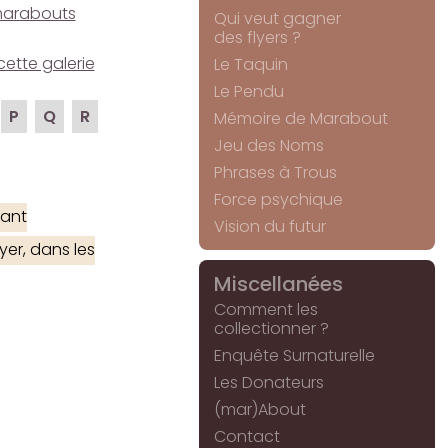
e marabouts
Qui veut gagner
des flyers ?
cette galerie
Le Taquin
Le Pendu
P
Q
R
Mémoire de Marabout
Jeu des Noms
Phrases à Trous
Force psychique
ant
Vision du futur
yer, dans les
Miscellanées
Comment les
collectionner ?
Enquête Surnaturelle
Les Donateurs
(mar)About
Contact