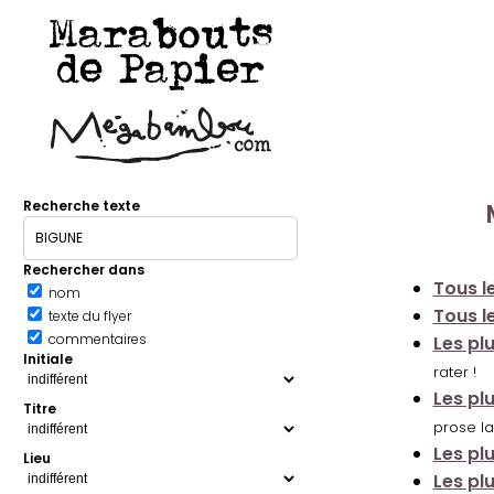
Marabouts
de Papier
Recherche texte
Rechercher dans
Tous le
nom
Tous le
texte du flyer
commentaires
Les pl
Initiale
rater !
Les pl
Titre
prose la
Les pl
Lieu
Les pl