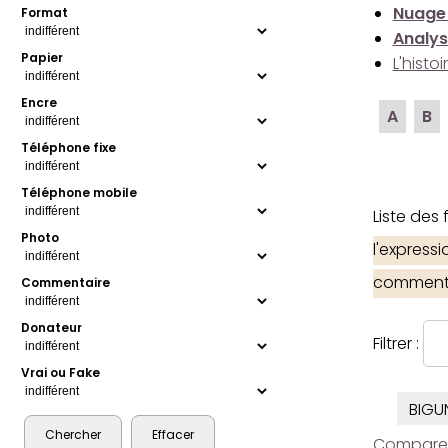
Nuage
Format
Analys
Papier
L'histo
Encre
A
B
Téléphone fixe
Téléphone mobile
Liste des
Photo
l'express
comment
Commentaire
Donateur
Filtrer :
Vrai ou Fake
BIGU
Comparer l