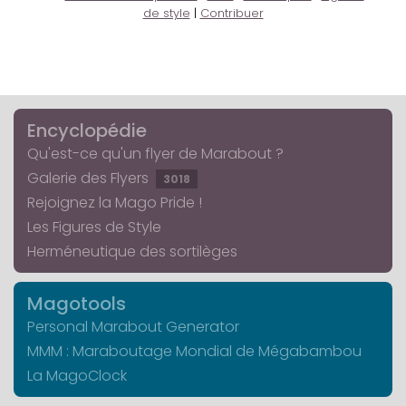
de style
|
Contribuer
Encyclopédie
Qu'est-ce qu'un flyer de Marabout ?
Galerie des Flyers
3018
Rejoignez la Mago Pride !
Les Figures de Style
Herméneutique des sortilèges
Magotools
Personal Marabout Generator
MMM : Maraboutage Mondial de Mégabambou
La MagoClock