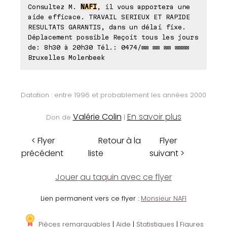
Consultez M.
NAFI
, il vous apportera une
aide efficace. TRAVAIL SERIEUX ET RAPIDE
RESULTATS GARANTIS, dans un délai fixe.
Déplacement possible Reçoit tous les jours
de: 8h30 à 20h30 Tél.: 0474/⊠⊠ ⊠⊠ ⊠⊠ ⊠⊠⊠⊠
Bruxelles Molenbeek
Datation : entre 1996 et probablement les années 2000
Valérie Colin
En savoir plus
Don de
|
< Flyer
Retour à la
Flyer
précédent
liste
suivant >
Jouer au taquin avec ce flyer
Lien permanent vers ce flyer :
Monsieur NAFI
Pièces remarquables
|
Aide
|
Statistiques
|
Figures