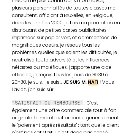
médium le plus connu dans mon travail,
plusieurs personnalités de toutes classes me
consultent, officiant à Bruxelles, en Belgique,
dans les années 2000, je fais ma promotion en
distribuant de petites cartes publicitaires
imprimées sur papier vert, et agrémentées de
magnifiques coeurs, je résous tous les
problèmes quelles que soient les difficultés, je
neutralise toute adversité et les influences
néfastes ou maléfiques, j'apporte une aide
efficace, je reçois tous les jours de 8h30 à
20h30, je suis... je suis...
JE SUIS M.
NAFI
!
Vous
l'aviez, j'en suis sûr.
: C'est
"SATISFAIT OU REMBOURSE"
également une offre commerciale tout à fait
originale. Le marabout propose généralement
le 'paiement après résultats' : tant que le client
n'est pas satisfait, il n'est donc pas censé