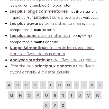
les plus remarquables, à ne pas rater !
Les plus longs commentaires
:
les flyers qui ont
inspiré au Prof. MÉGABAMBOU la prose la plus verbeuse.
Les plus bavards
de la collection
:
les flyers qui
comportent le
plus
de texte.
Les plus concis
de la collection
:
les flyers qui
comportent le
moins
de texte.
Nuage Sémantique
: les mots les plus utilisés
dans les flyers de marabouts
Analyses statistiques
des flyers de la galerie
L'histoire des
principaux donateurs
de flyers
ayant contribué à cette galerie
A
B
C
D
E
F
G
H
I
J
K
L
M
N
O
P
Q
R
S
T
U
V
W
X
Y
Z