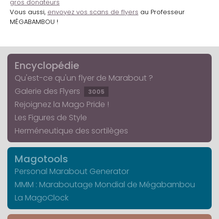
gros donateurs
Vous aussi,
envoyez vos scans de flyers
au Professeur
MÉGABAMBOU !
Encyclopédie
Qu'est-ce qu'un flyer de Marabout ?
Galerie des Flyers
3005
Rejoignez la Mago Pride !
Les Figures de Style
Herméneutique des sortilèges
Magotools
Personal Marabout Generator
MMM : Maraboutage Mondial de Mégabambou
La MagoClock