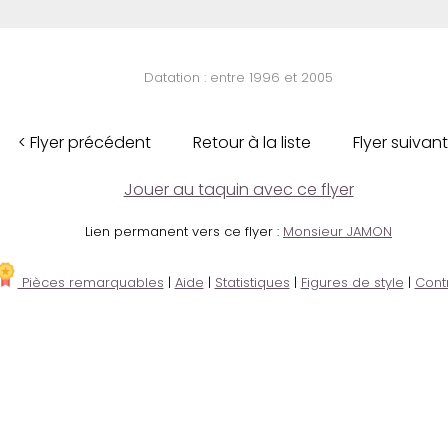
Datation : entre 1996 et 2005
< Flyer précédent
Retour à la liste
Flyer suivant
Jouer au taquin avec ce flyer
Lien permanent vers ce flyer :
Monsieur JAMON
Pièces remarquables
|
Aide
|
Statistiques
|
Figures de style
|
Cont