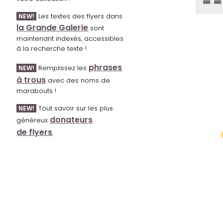
⊠⊠ ⊠⊠
Les textes des flyers dans
NEW!
la Grande Galerie
sont
maintenant indexés, accessibles
à la recherche texte !
phrases
Remplissez les
NEW!
à trous
avec des noms de
marabouts !
Tout savoir sur les plus
NEW!
donateurs
généreux
de flyers
.