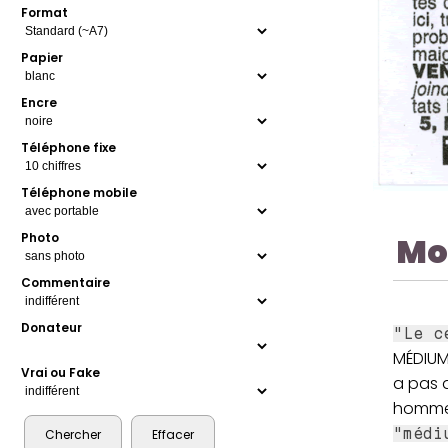
Format
Papier
Encre
Téléphone fixe
Téléphone mobile
Mo
Photo
Commentaire
Donateur
"Le c
MÉDIUM
Vrai ou Fake
a pas 
hommes 
"médi