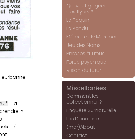
Qui veut gagner
des flyers ?
Le Taquin
Le Pendu
Mémoire de Marabout
Jeu des Noms
Phrases à Trous
Force psychique
Vision du futur
illeurbanne
Miscellanées
Comment les
collectionner ?
: La
e."
Enquête Surnaturelle
rendre. Y
Les Donateurs
s
mpliqué,
(mar)About
ent.
Contact