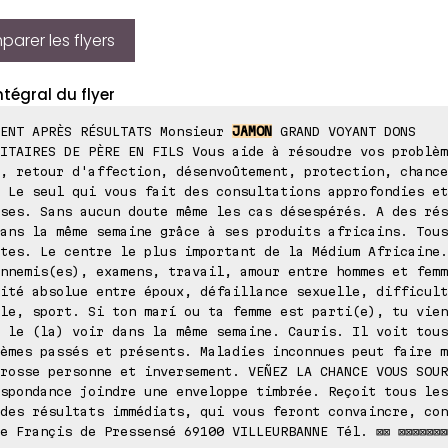
arer les flyers
ntégral du flyer
MENT APRÈS RÉSULTATS Monsieur
JAMON
GRAND VOYANT DONS
ITAIRES DE PÈRE EN FILS Vous aide à résoudre vos problèm
, retour d'affection, désenvoûtement, protection, chance
 Le seul qui vous fait des consultations approfondies et
ses. Sans aucun doute même les cas désespérés. A des rés
ans la même semaine grâce à ses produits africains. Tous
tes. Le centre le plus important de la Médium Africaine.
nnemis(es), examens, travail, amour entre hommes et femm
ité absolue entre époux, défaillance sexuelle, difficult
le, sport. Si ton marí ou ta femme est parti(e), tu vien
 le (la) voir dans la même semaine. Cauris. Il voit tous
èmes passés et présents. Maladies inconnues peut faire m
rosse personne et inversement. VEÑEZ LA CHANCE VOUS SOUR
spondance joindre une enveloppe timbrée. Reçoit tous les
des résultats immédiats, qui vous feront convaincre, con
e Françis de Pressensé 69100 VILLEURBANNE Tél. ⊠⊠ ⊠⊠⊠⊠⊠⊠⊠