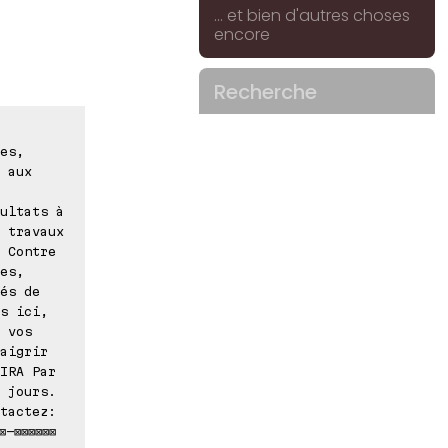
... et bien d'autres choses
encore
Recherche
es,
 aux
ultats à
 travaux
 Contre
es,
és de
s ici,
 vos
aigrir
IRA Par
 jours.
tactez:
⊠-⊠⊠⊠⊠⊠⊠