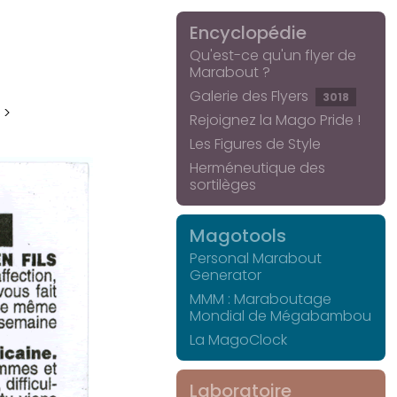
Encyclopédie
Qu'est-ce qu'un flyer de
Marabout ?
Galerie des Flyers
3018
 >
Rejoignez la Mago Pride !
Les Figures de Style
Herméneutique des
sortilèges
Magotools
Personal Marabout
Generator
MMM : Maraboutage
Mondial de Mégabambou
La MagoClock
Laboratoire