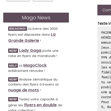
Comp
Mago News
Texte i
La barre des 3000
BREAKING!
PAIE
La
flyers est dépassée dans
HÉRÉD
Grande Galerie
!
amour
jeux.
Lady Gaga
porte une
NEW!
préci
robe en flyers de marabouts !
99% d
occul
MagoClock
La
MAJ!
les e
entièrement rénovée !
fidél
famil
Analyse sémantique du
NEW!
tu va
contenu des flyers à travers un
probl
nuage de mots
!
une g
corre
Testez votre capacité à
NEW!
Pour 
flyers en double
gérer les
de
5, Ru
votre collection !