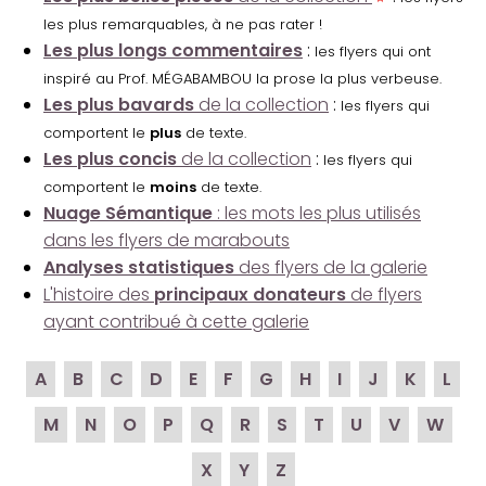
les plus remarquables, à ne pas rater !
Les plus longs commentaires
:
les flyers qui ont
inspiré au Prof. MÉGABAMBOU la prose la plus verbeuse.
Les plus bavards
de la collection
:
les flyers qui
comportent le
plus
de texte.
Les plus concis
de la collection
:
les flyers qui
comportent le
moins
de texte.
Nuage Sémantique
: les mots les plus utilisés
dans les flyers de marabouts
Analyses statistiques
des flyers de la galerie
L'histoire des
principaux donateurs
de flyers
ayant contribué à cette galerie
A
B
C
D
E
F
G
H
I
J
K
L
M
N
O
P
Q
R
S
T
U
V
W
X
Y
Z