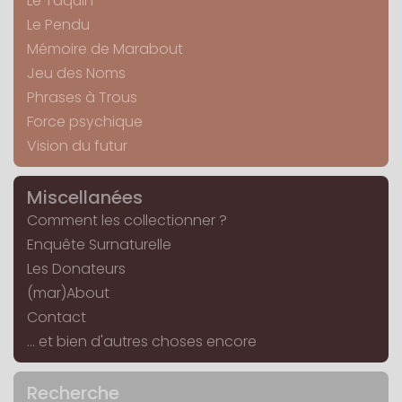
Le Taquin
Le Pendu
Mémoire de Marabout
Jeu des Noms
Phrases à Trous
Force psychique
Vision du futur
Miscellanées
Comment les collectionner ?
Enquête Surnaturelle
Les Donateurs
(mar)About
Contact
... et bien d'autres choses encore
Recherche