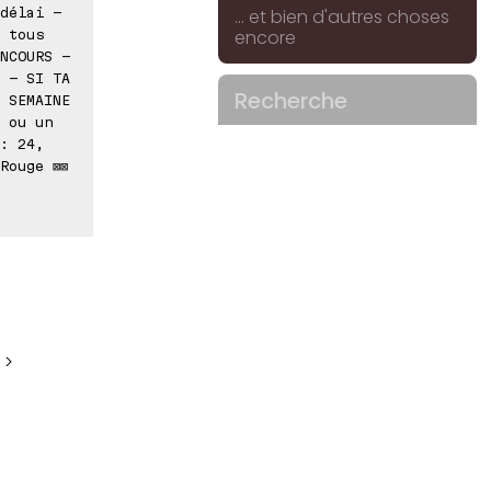
délai -
... et bien d'autres choses
encore
 tous
NCOURS -
 - SI TA
Recherche
 SEMAINE
 ou un
: 24,
Rouge ⊠⊠
 >