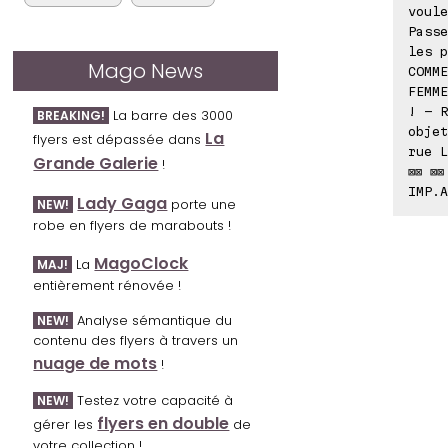
voule
Passe
les p
Mago News
COMME
FEMME
! - R
La barre des 3000
BREAKING!
objet
La
flyers est dépassée dans
rue L
Grande Galerie
!
⊠⊠ ⊠⊠
IMP.A
Lady Gaga
porte une
NEW!
robe en flyers de marabouts !
MagoClock
La
MAJ!
entièrement rénovée !
Analyse sémantique du
NEW!
contenu des flyers à travers un
nuage de mots
!
Testez votre capacité à
NEW!
flyers en double
gérer les
de
votre collection !