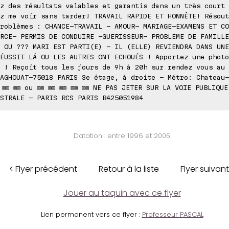
z des résultats valables et garantis dans un très court 
z me voir sans tarder! TRAVAIL RAPIDE ET HONNÊTE! Résout
roblèmes : CHANCE-TRAVAIL - AMOUR- MARIAGE-EXAMENS ET CO
RCE- PERMIS DE CONDUIRE -GUERISSEUR- PROBLEME DE FAMILLE
 OU ??? MARI EST PARTI(E) - IL (ELLE) REVIENDRA DANS UNE
ÉUSSIT LÁ OU LES AUTRES ONT ECHOUÉS ! Apportez une photo
 ! Reçoit tous les jours de 9h à 20h sur rendez vous au 
AGHOUAT-75018 PARIS 3e étage, à droite - Métro: Chateau-
 ⊠⊠ ⊠⊠ ou ⊠⊠ ⊠⊠ ⊠⊠ ⊠⊠ ⊠⊠ NE PAS JETER SUR LA VOIE PUBLIQUE
STRALE - PARIS RCS PARIS B425051984
Datation : entre 1996 et 2005
< Flyer précédent
Retour à la liste
Flyer suivant
Jouer au taquin avec ce flyer
Lien permanent vers ce flyer :
Professeur PASCAL