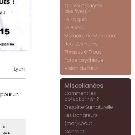
Qui veut gagner
des flyers ?
Le Taquin
Le Pendu
Mémoire de Marabout
Jeu des Noms
Phrases à Trous
Force psychique
Vision du futur
Lyon
Miscellanées
Comment les
 pour un
collectionner ?
Enquête Surnaturelle
Les Donateurs
(mar)About
 ET
Contact
 qui