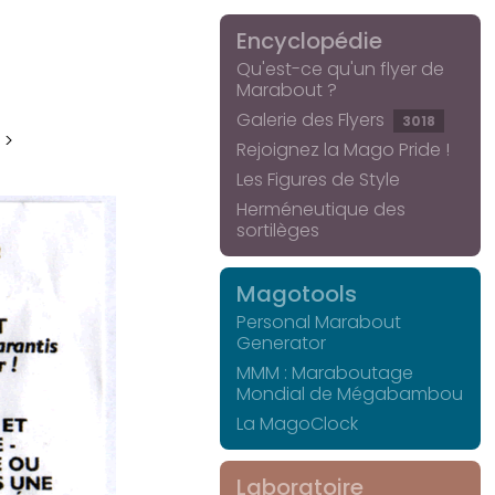
Encyclopédie
Qu'est-ce qu'un flyer de
Marabout ?
Galerie des Flyers
3018
 >
Rejoignez la Mago Pride !
Les Figures de Style
Herméneutique des
sortilèges
Magotools
Personal Marabout
Generator
MMM : Maraboutage
Mondial de Mégabambou
La MagoClock
Laboratoire