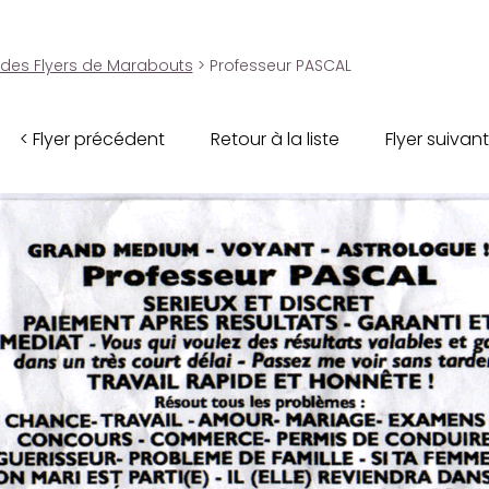
 des Flyers de Marabouts
> Professeur PASCAL
< Flyer précédent
Retour à la liste
Flyer suivant