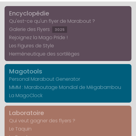
Encyclopédie
Qu'est-ce qu'un flyer de Marabout ?
Galerie des Flyers
3025
Rejoignez la Mago Pride !
Les Figures de Style
Herméneutique des sortilèges
Magotools
Personal Marabout Generator
MMM : Maraboutage Mondial de Mégabambou
La MagoClock
Laboratoire
Qui veut gagner des flyers ?
Le Taquin