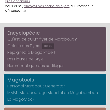
gros donateurs
Vous aussi,
envoyez vos scans de flyers
au Professeur
MÉGABAMBOU !
Encyclopédie
Qu'est-ce qu'un flyer de Marabout ?
Galerie des Flyers
3025
Rejoignez la Mago Pride !
Les Figures de Style
Herméneutique des sortilèges
Magotools
Personal Marabout Generator
MMM : Maraboutage Mondial de Mégabambou
La MagoClock