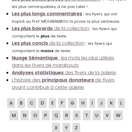
les plus remarquables, à ne pas rater !
Les plus longs commentaires
:
les flyers qui ont
inspiré au Prof. MÉGABAMBOU la prose la plus verbeuse.
Les plus bavards
de la collection
:
les flyers qui
comportent le
plus
de texte.
Les plus concis
de la collection
:
les flyers qui
comportent le
moins
de texte.
Nuage Sémantique
: les mots les plus utilisés
dans les flyers de marabouts
Analyses statistiques
des flyers de la galerie
L'histoire des
principaux donateurs
de flyers
ayant contribué à cette galerie
A
B
C
D
E
F
G
H
I
J
K
L
M
N
O
P
Q
R
S
T
U
V
W
X
Y
Z