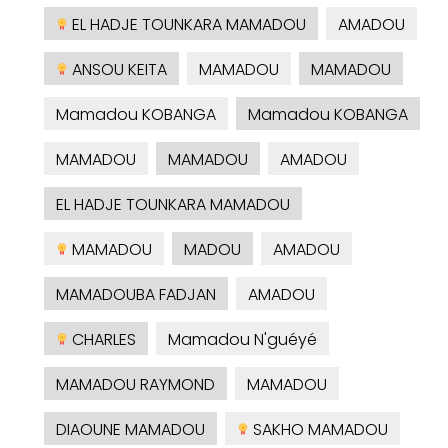
EL HADJE TOUNKARA MAMADOU
AMADOU
ANSOU KEITA
MAMADOU
MAMADOU
Mamadou KOBANGA
Mamadou KOBANGA
MAMADOU
MAMADOU
AMADOU
EL HADJE TOUNKARA MAMADOU
MAMADOU
MADOU
AMADOU
MAMADOUBA FADJAN
AMADOU
CHARLES
Mamadou N'guéyé
MAMADOU RAYMOND
MAMADOU
DIAOUNE MAMADOU
SAKHO MAMADOU