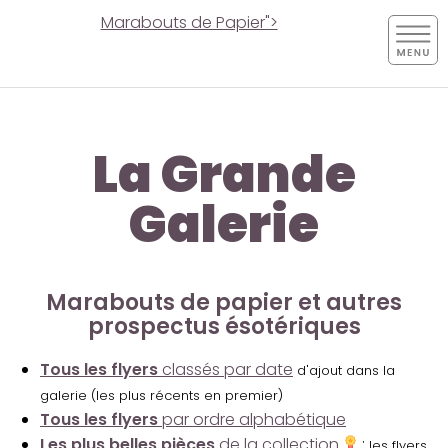
Marabouts de Papier">
La Grande
Galerie
Marabouts de papier et autres
prospectus ésotériques
Tous les flyers
classés par date
d'ajout dans la
galerie (les plus récents en premier)
Tous les flyers
par ordre alphabétique
Les plus belles pièces
de la collection
:
les flyers