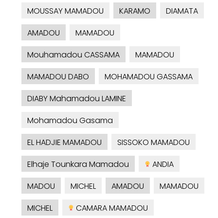
MOUSSAY MAMADOU
KARAMO
DIAMATA
AMADOU
MAMADOU
Mouhamadou CASSAMA
MAMADOU
MAMADOU DABO
MOHAMADOU GASSAMA
DIABY Mahamadou LAMINE
Mohamadou Gasama
EL HADJIE MAMADOU
SISSOKO MAMADOU
Elhaje Tounkara Mamadou
ANDIA
MADOU
MICHEL
AMADOU
MAMADOU
MICHEL
CAMARA MAMADOU