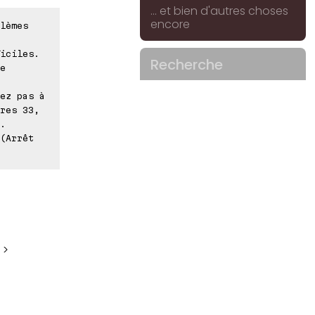
... et bien d'autres choses
encore
lèmes
iciles.
Recherche
e
ez pas à
res 33,
.
 (Arrêt
 >