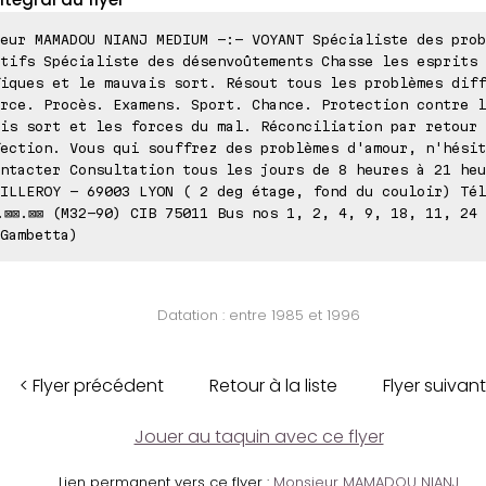
eur MAMADOU NIANJ MEDIUM -:- VOYANT Spécialiste des prob
tifs Spécialiste des désenvoûtements Chasse les esprits
iques et le mauvais sort. Résout tous les problèmes diff
rce. Procès. Examens. Sport. Chance. Protection contre l
is sort et les forces du mal. Réconciliation par retour
ection. Vous qui souffrez des problèmes d'amour, n'hésit
ntacter Consultation tous les jours de 8 heures à 21 heu
ILLEROY - 69003 LYON ( 2 deg étage, fond du couloir) Tél
.⊠⊠.⊠⊠ (M32-90) CIB 75011 Bus nos 1, 2, 4, 9, 18, 11, 24
Gambetta)
Datation : entre 1985 et 1996
< Flyer précédent
Retour à la liste
Flyer suivant
Jouer au taquin avec ce flyer
Lien permanent vers ce flyer :
Monsieur MAMADOU NIANJ