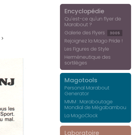
Encyclopédie
Qu'est-ce qu'un flyer de
Marabout ?
Galerie des Flyers
3005
 >
Rejoignez la Mago Pride !
Les Figures de Style
Herméneutique des
sortilèges
Magotools
Personal Marabout
Generator
MMM : Maraboutage
Mondial de Mégabambou
La MagoClock
Laboratoire