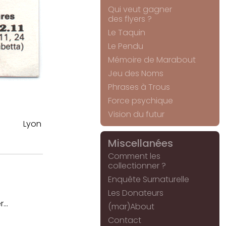
Qui veut gagner
des flyers ?
Le Taquin
Le Pendu
Mémoire de Marabout
Jeu des Noms
Phrases à Trous
Force psychique
Vision du futur
Lyon
Miscellanées
Comment les
collectionner ?
Enquête Surnaturelle
Les Donateurs
...
(mar)About
Contact