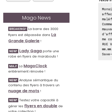
Monsi
affec
Mago News
maléf
Comme
La barre des 3000
BREAKING!
mauva
La
d'aff
flyers est dépassée dans
me co
Grande Galerie
!
RUE V
⊠⊠.⊠⊠
Lady Gaga
porte une
NEW!
Saxe-
robe en flyers de marabouts !
MagoClock
La
MAJ!
entièrement rénovée !
Analyse sémantique du
NEW!
contenu des flyers à travers un
nuage de mots
!
Testez votre capacité à
NEW!
flyers en double
gérer les
de
votre collection !