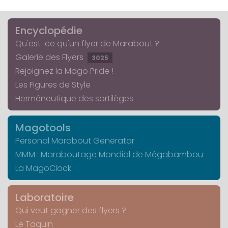
Encyclopédie
Qu'est-ce qu'un flyer de Marabout ?
Galerie des Flyers
3025
Rejoignez la Mago Pride !
Les Figures de Style
Herméneutique des sortilèges
Magotools
Personal Marabout Generator
MMM : Maraboutage Mondial de Mégabambou
La MagoClock
Laboratoire
Qui veut gagner des flyers ?
Le Taquin