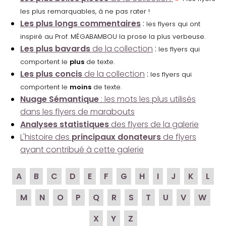
les plus remarquables, à ne pas rater !
Les plus longs commentaires
:
les flyers qui ont
inspiré au Prof. MÉGABAMBOU la prose la plus verbeuse.
Les plus bavards
de la collection
:
les flyers qui
comportent le
plus
de texte.
Les plus concis
de la collection
:
les flyers qui
comportent le
moins
de texte.
Nuage Sémantique
: les mots les plus utilisés
dans les flyers de marabouts
Analyses statistiques
des flyers de la galerie
L'histoire des
principaux donateurs
de flyers
ayant contribué à cette galerie
A
B
C
D
E
F
G
H
I
J
K
L
M
N
O
P
Q
R
S
T
U
V
W
X
Y
Z