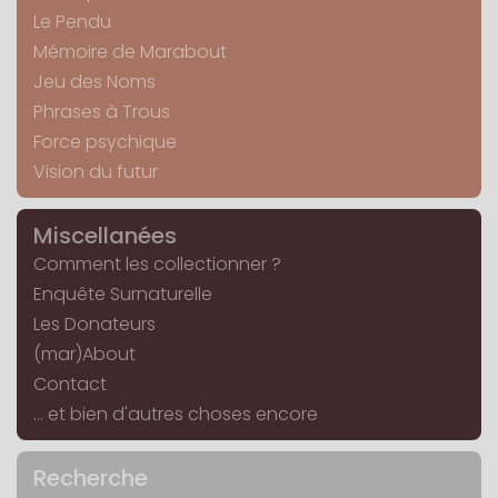
Le Pendu
Mémoire de Marabout
Jeu des Noms
Phrases à Trous
Force psychique
Vision du futur
Miscellanées
Comment les collectionner ?
Enquête Surnaturelle
Les Donateurs
(mar)About
Contact
... et bien d'autres choses encore
Recherche