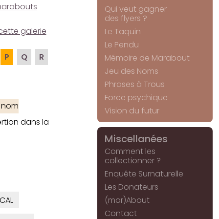
e marabouts
Qui veut gagner
des flyers ?
cette galerie
Le Taquin
Le Pendu
P
Q
R
Mémoire de Marabout
Jeu des Noms
Phrases à Trous
Force psychique
e nom
Vision du futur
rtion dans la
Miscellanées
Comment les
collectionner ?
Enquête Surnaturelle
Les Donateurs
CAL
(mar)About
Contact