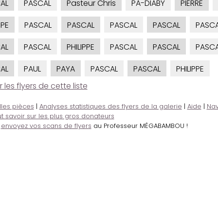
AL
PASCAL
Pasteur Chris
PA-DIABY
PIERRE
PPE
PASCAL
PASCAL
PASCAL
PASCAL
PASC
AL
PASCAL
PHILIPPE
PASCAL
PASCAL
PASC
AL
PAUL
PAYA
PASCAL
PASCAL
PHILIPPE
es flyers de cette liste
lles pièces
|
Analyses statistiques des flyers de la galerie
|
Aide
|
Nav
t savoir sur les plus gros donateurs
,
envoyez vos scans de flyers
au Professeur MÉGABAMBOU !