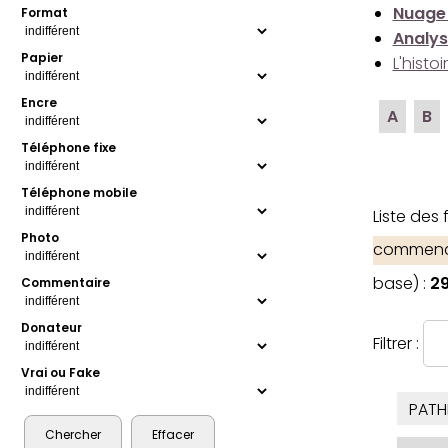
Nuage
Format
Analys
Papier
L'histo
Encre
A
B
Téléphone fixe
Téléphone mobile
Liste des
Photo
commence
base) :
29
Commentaire
Donateur
Filtrer :
Vrai ou Fake
PATH