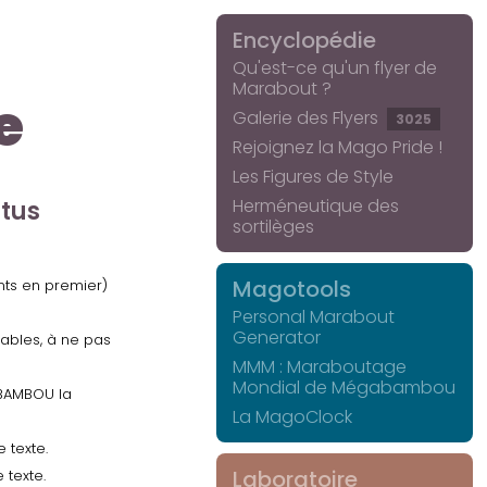
Encyclopédie
Qu'est-ce qu'un flyer de
Marabout ?
e
Galerie des Flyers
3025
Rejoignez la Mago Pride !
Les Figures de Style
Herméneutique des
ctus
sortilèges
Magotools
ents en premier)
Personal Marabout
Generator
uables, à ne pas
MMM : Maraboutage
Mondial de Mégabambou
GABAMBOU la
La MagoClock
 texte.
Laboratoire
 texte.