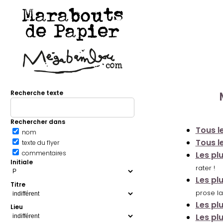
Marabouts
de Papier
Recherche texte
Rechercher dans
Tous le
nom
Tous le
texte du flyer
commentaires
Les pl
Initiale
rater !
Les pl
Titre
prose la
Les pl
Lieu
Les pl