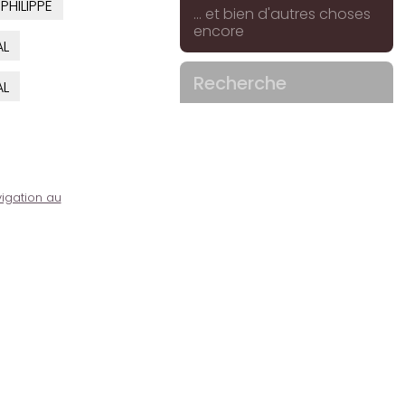
PHILIPPE
... et bien d'autres choses
encore
AL
Recherche
AL
igation au