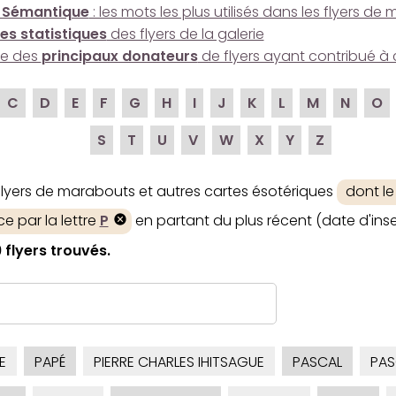
 Sémantique
: les mots les plus utilisés dans les flyers d
es statistiques
des flyers de la galerie
ire des
principaux donateurs
de flyers ayant contribué à 
C
D
E
F
G
H
I
J
K
L
M
N
O
S
T
U
V
W
X
Y
Z
 flyers de marabouts et autres cartes ésotériques
dont l
 par la lettre
P
en partant du plus récent (date d'inse
 flyers trouvés.
E
PAPÉ
PIERRE CHARLES IHITSAGUE
PASCAL
PAS