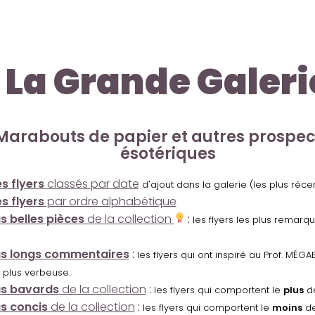
La Grande Galeri
Marabouts de papier et autres prospe
ésotériques
s flyers
classés par date
d'ajout dans la galerie (les plus réc
s flyers
par ordre alphabétique
us belles pièces
de la collection
:
les flyers les plus remarq
us longs commentaires
:
les flyers qui ont inspiré au Prof. MÉ
 plus verbeuse.
us bavards
de la collection
:
les flyers qui comportent le
plus
de
us concis
de la collection
:
les flyers qui comportent le
moins
de