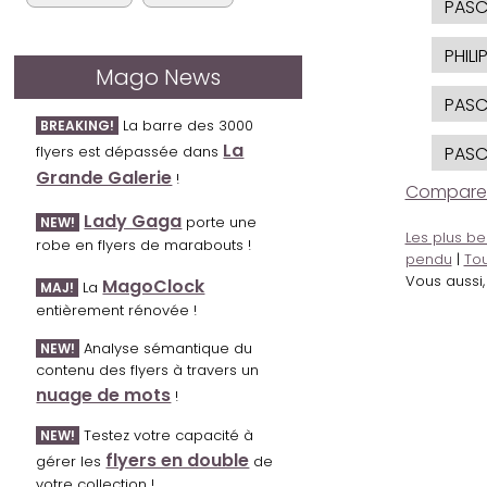
PASC
PHILI
Mago News
PASC
La barre des 3000
BREAKING!
La
flyers est dépassée dans
PASC
Grande Galerie
!
Comparer l
Lady Gaga
porte une
NEW!
Les plus be
robe en flyers de marabouts !
pendu
|
Tou
Vous aussi
MagoClock
La
MAJ!
entièrement rénovée !
Analyse sémantique du
NEW!
contenu des flyers à travers un
nuage de mots
!
Testez votre capacité à
NEW!
flyers en double
gérer les
de
votre collection !