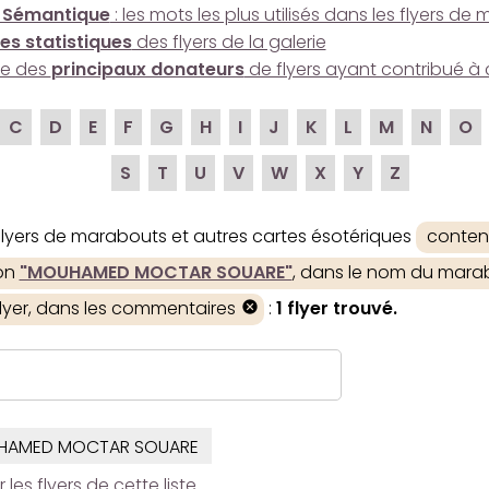
 Sémantique
: les mots les plus utilisés dans les flyers d
es statistiques
des flyers de la galerie
ire des
principaux donateurs
de flyers ayant contribué à 
C
D
E
F
G
H
I
J
K
L
M
N
O
S
T
U
V
W
X
Y
Z
 flyers de marabouts et autres cartes ésotériques
conten
ion
"MOUHAMED MOCTAR SOUARE"
, dans le nom du marab
flyer, dans les commentaires
:
1 flyer trouvé.
HAMED MOCTAR SOUARE
es flyers de cette liste