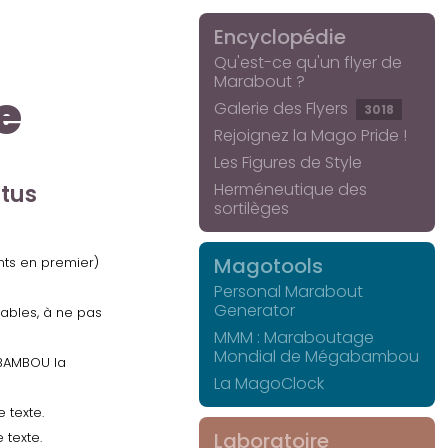
Encyclopédie
Qu'est-ce qu'un flyer de
Marabout ?
e
Galerie des Flyers
3018
Rejoignez la Mago Pride !
Les Figures de Style
Herméneutique des
ctus
sortilèges
Magotools
ents en premier)
Personal Marabout
Generator
uables, à ne pas
MMM : Maraboutage
Mondial de Mégabambou
GABAMBOU la
La MagoClock
 texte.
Laboratoire
 texte.