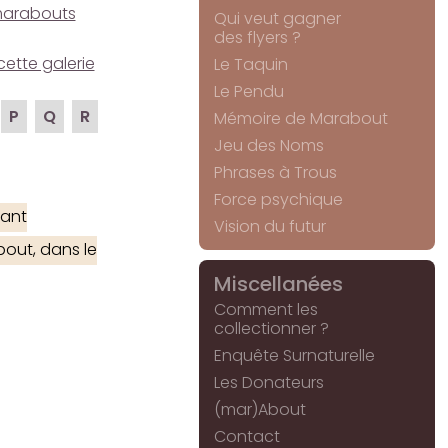
e marabouts
Qui veut gagner
des flyers ?
cette galerie
Le Taquin
Le Pendu
P
Q
R
Mémoire de Marabout
Jeu des Noms
Phrases à Trous
Force psychique
ant
Vision du futur
out, dans le
Miscellanées
Comment les
collectionner ?
Enquête Surnaturelle
Les Donateurs
(mar)About
Contact