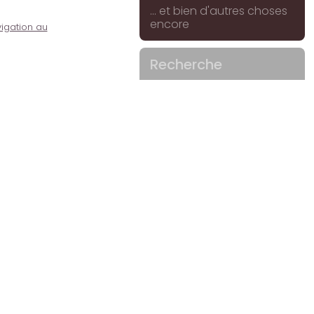
... et bien d'autres choses
encore
igation au
Recherche