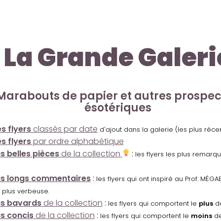
La Grande Galeri
Marabouts de papier et autres prospe
ésotériques
s flyers
classés par date
d'ajout dans la galerie (les plus réc
s flyers
par ordre alphabétique
us belles pièces
de la collection
:
les flyers les plus remarq
us longs commentaires
:
les flyers qui ont inspiré au Prof. MÉ
 plus verbeuse.
us bavards
de la collection
:
les flyers qui comportent le
plus
de
us concis
de la collection
:
les flyers qui comportent le
moins
de