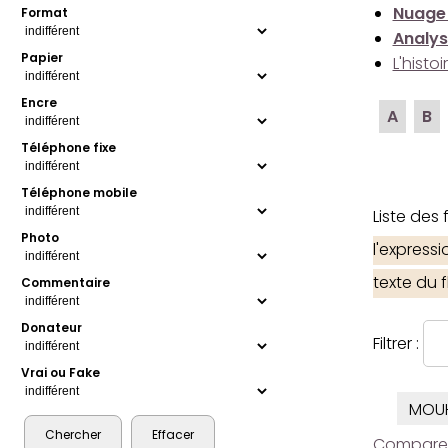
Nuage
Format
Analys
Papier
L'histo
Encre
A
B
Téléphone fixe
Téléphone mobile
Liste des
Photo
l'express
texte du 
Commentaire
Donateur
Filtrer :
Vrai ou Fake
MOU
Comparer l