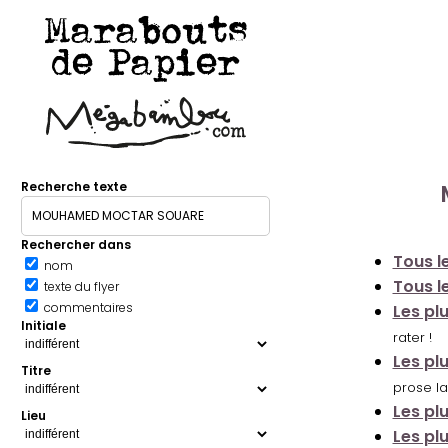
Marabouts
de Papier
Recherche texte
Rechercher dans
Tous le
nom
Tous le
texte du flyer
commentaires
Les pl
Initiale
rater !
Les pl
Titre
prose la
Les pl
Lieu
Les pl