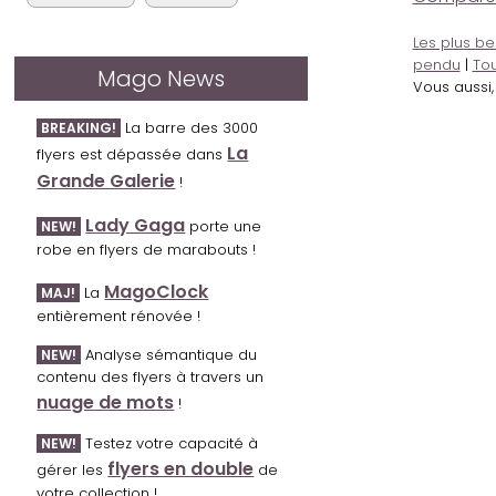
Les plus be
pendu
|
Tou
Mago News
Vous aussi
La barre des 3000
BREAKING!
La
flyers est dépassée dans
Grande Galerie
!
Lady Gaga
porte une
NEW!
robe en flyers de marabouts !
MagoClock
La
MAJ!
entièrement rénovée !
Analyse sémantique du
NEW!
contenu des flyers à travers un
nuage de mots
!
Testez votre capacité à
NEW!
flyers en double
gérer les
de
votre collection !