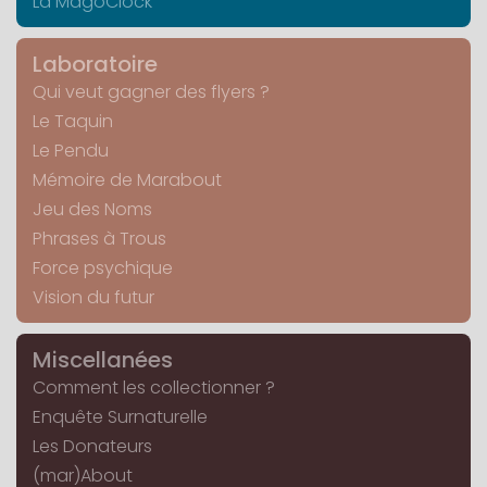
La MagoClock
Laboratoire
Qui veut gagner des flyers ?
Le Taquin
Le Pendu
Mémoire de Marabout
Jeu des Noms
Phrases à Trous
Force psychique
Vision du futur
Miscellanées
Comment les collectionner ?
Enquête Surnaturelle
Les Donateurs
(mar)About