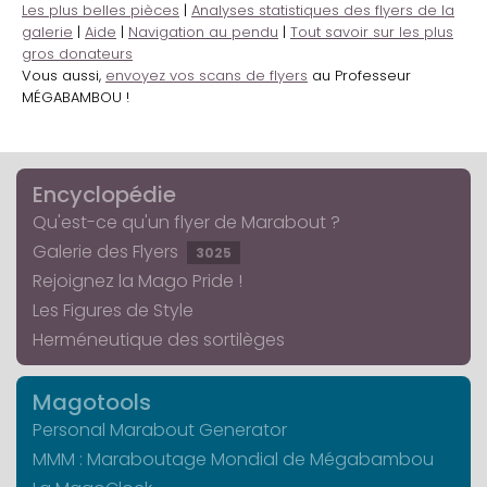
Les plus belles pièces
|
Analyses statistiques des flyers de la
galerie
|
Aide
|
Navigation au pendu
|
Tout savoir sur les plus
gros donateurs
Vous aussi,
envoyez vos scans de flyers
au Professeur
MÉGABAMBOU !
Encyclopédie
Qu'est-ce qu'un flyer de Marabout ?
Galerie des Flyers
3025
Rejoignez la Mago Pride !
Les Figures de Style
Herméneutique des sortilèges
Magotools
Personal Marabout Generator
MMM : Maraboutage Mondial de Mégabambou