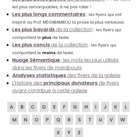
les plus remarquables, à ne pas rater !
Les plus longs commentaires
:
les flyers qui ont
inspiré au Prof. MÉGABAMBOU la prose la plus verbeuse.
Les plus bavards
de la collection
:
les flyers qui
comportent le
plus
de texte.
Les plus concis
de la collection
:
les flyers qui
comportent le
moins
de texte.
Nuage Sémantique
: les mots les plus utilisés
dans les flyers de marabouts
Analyses statistiques
des flyers de la galerie
L'histoire des
principaux donateurs
de flyers
ayant contribué à cette galerie
A
B
C
D
E
F
G
H
I
J
K
L
M
N
O
P
Q
R
S
T
U
V
W
X
Y
Z