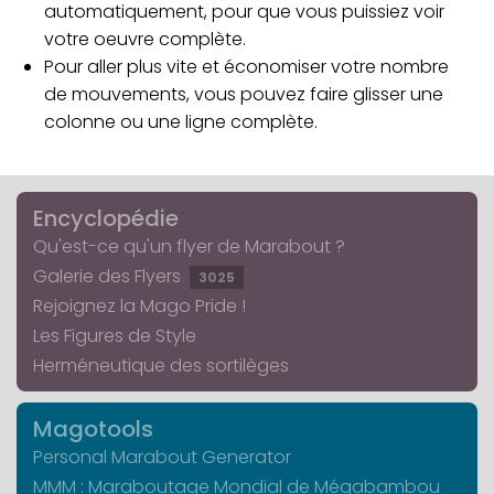
automatiquement, pour que vous puissiez voir
votre oeuvre complète.
Pour aller plus vite et économiser votre nombre
de mouvements, vous pouvez faire glisser une
colonne ou une ligne complète.
Encyclopédie
Qu'est-ce qu'un flyer de Marabout ?
Galerie des Flyers
3025
Rejoignez la Mago Pride !
Les Figures de Style
Herméneutique des sortilèges
Magotools
Personal Marabout Generator
MMM : Maraboutage Mondial de Mégabambou