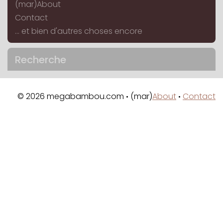
(mar)About
Contact
... et bien d'autres choses encore
Recherche
© 2026 megabambou.com
(mar)
About
Contact
•
•