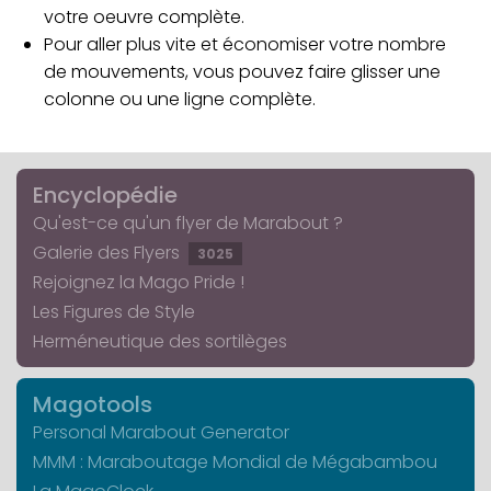
votre oeuvre complète.
Pour aller plus vite et économiser votre nombre
de mouvements, vous pouvez faire glisser une
colonne ou une ligne complète.
Encyclopédie
Qu'est-ce qu'un flyer de Marabout ?
Galerie des Flyers
3025
Rejoignez la Mago Pride !
Les Figures de Style
Herméneutique des sortilèges
Magotools
Personal Marabout Generator
MMM : Maraboutage Mondial de Mégabambou