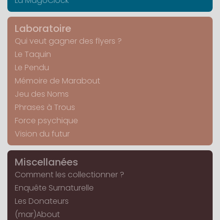
La MagoClock
Laboratoire
Qui veut gagner des flyers ?
Le Taquin
Le Pendu
Mémoire de Marabout
Jeu des Noms
Phrases à Trous
Force psychique
Vision du futur
Miscellanées
Comment les collectionner ?
Enquête Surnaturelle
Les Donateurs
(mar)About