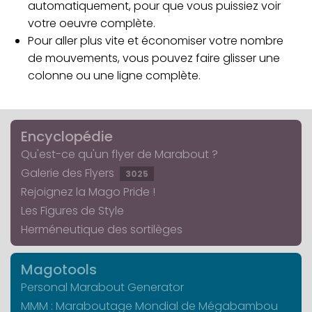
automatiquement, pour que vous puissiez voir
votre oeuvre complète.
Pour aller plus vite et économiser votre nombre
de mouvements, vous pouvez faire glisser une
colonne ou une ligne complète.
Encyclopédie
Qu'est-ce qu'un flyer de Marabout ?
Galerie des Flyers
3025
Rejoignez la Mago Pride !
Les Figures de Style
Herméneutique des sortilèges
Magotools
Personal Marabout Generator
MMM : Maraboutage Mondial de Mégabambou