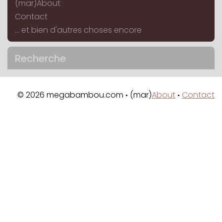
(mar)About
Contact
... et bien d'autres choses encore
Recherche
© 2026 megabambou.com
(mar)
About
Contact
•
•