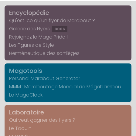
Encyclopédie
Qu'est-ce qu'un flyer de Marabout ?
Galerie des Flyers
3006
Rejoignez la Mago Pride !
Les Figures de Style
Herméneutique des sortilèges
Magotools
Personal Marabout Generator
MMM : Maraboutage Mondial de Mégabambou
La MagoClock
Laboratoire
Qui veut gagner des flyers ?
Le Taquin