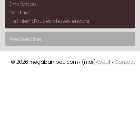
(mar)About
Contact
... et bien d'autres choses encore
Recherche
© 2026 megabambou.com
(mar)
About
Contact
•
•