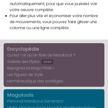
automatiquement, pour que vous puissiez voir
votre oeuvre complète.
Pour aller plus vite et économiser votre nombre
de mouvements, vous pouvez faire glisser une
colonne ou une ligne complète.
Encyclopédie
Qu'est-ce qu'un flyer de Marabout ?
Galerie des Flyers
3025
Rejoignez la Mago Pride !
Les Figures de Style
Herméneutique des sortilèges
Magotools
Personal Marabout Generator
MMM : Maraboutage Mondial de Mégabambou