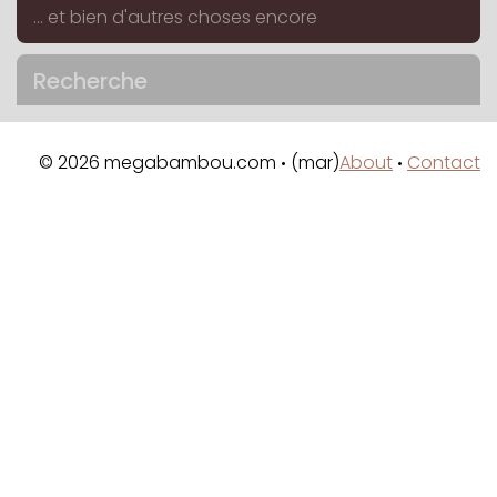
... et bien d'autres choses encore
Recherche
© 2026 megabambou.com
(mar)
About
Contact
•
•