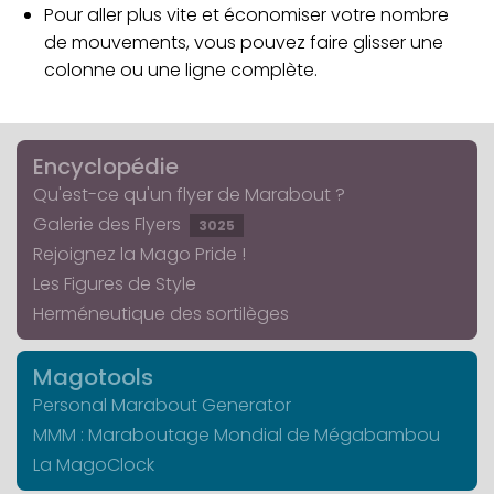
Pour aller plus vite et économiser votre nombre
de mouvements, vous pouvez faire glisser une
colonne ou une ligne complète.
Encyclopédie
Qu'est-ce qu'un flyer de Marabout ?
Galerie des Flyers
3025
Rejoignez la Mago Pride !
Les Figures de Style
Herméneutique des sortilèges
Magotools
Personal Marabout Generator
MMM : Maraboutage Mondial de Mégabambou
La MagoClock