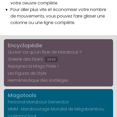
votre oeuvre complète.
Pour aller plus vite et économiser votre nombre
de mouvements, vous pouvez faire glisser une
colonne ou une ligne complète.
Encyclopédie
Qu'est-ce qu'un flyer de Marabout ?
Galerie des Flyers
3025
Rejoignez la Mago Pride !
Les Figures de Style
Herméneutique des sortilèges
Magotools
Personal Marabout Generator
MMM : Maraboutage Mondial de Mégabambou
La MagoClock