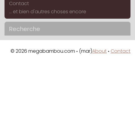
Contact
... et bien d'autres choses encore
Recherche
© 2026 megabambou.com
(mar)
About
Contact
•
•