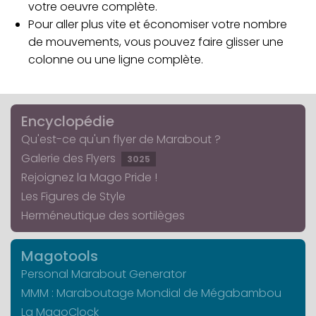
votre oeuvre complète.
Pour aller plus vite et économiser votre nombre
de mouvements, vous pouvez faire glisser une
colonne ou une ligne complète.
Encyclopédie
Qu'est-ce qu'un flyer de Marabout ?
Galerie des Flyers
3025
Rejoignez la Mago Pride !
Les Figures de Style
Herméneutique des sortilèges
Magotools
Personal Marabout Generator
MMM : Maraboutage Mondial de Mégabambou
La MagoClock