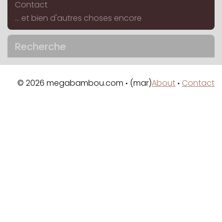
Contact
... et bien d'autres choses encore
Recherche
© 2026 megabambou.com
(mar)
About
Contact
•
•