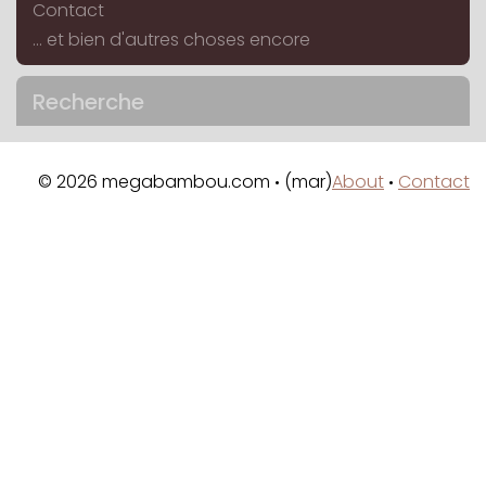
Contact
... et bien d'autres choses encore
Recherche
© 2026 megabambou.com
(mar)
About
Contact
•
•