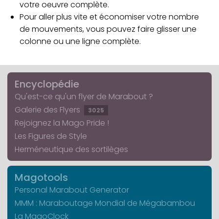
votre oeuvre complète.
Pour aller plus vite et économiser votre nombre
de mouvements, vous pouvez faire glisser une
colonne ou une ligne complète.
Encyclopédie
Qu'est-ce qu'un flyer de Marabout ?
Galerie des Flyers
3025
Rejoignez la Mago Pride !
Les Figures de Style
Herméneutique des sortilèges
Magotools
Personal Marabout Generator
MMM : Maraboutage Mondial de Mégabambou
La MagoClock