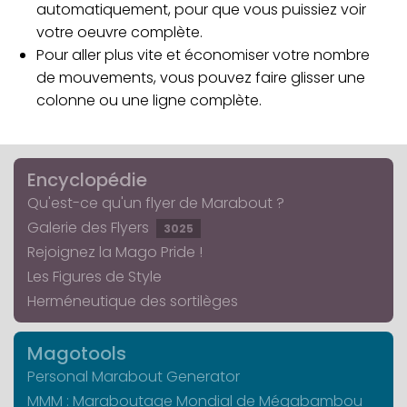
automatiquement, pour que vous puissiez voir
votre oeuvre complète.
Pour aller plus vite et économiser votre nombre
de mouvements, vous pouvez faire glisser une
colonne ou une ligne complète.
Encyclopédie
Qu'est-ce qu'un flyer de Marabout ?
Galerie des Flyers
3025
Rejoignez la Mago Pride !
Les Figures de Style
Herméneutique des sortilèges
Magotools
Personal Marabout Generator
MMM : Maraboutage Mondial de Mégabambou