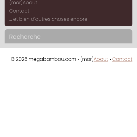
(mar)About
Contact
... et bien d'autres choses encore
Recherche
© 2026 megabambou.com
(mar)
About
Contact
•
•