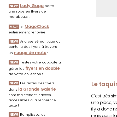
Lady Gaga
porte
NEW!
une robe en flyers de
marabouts !
MagoClock
La
MAJ!
entièrement rénovée !
Analyse sémantique du
NEW!
contenu des flyers à travers
nuage de mots
un
!
Testez votre capacité à
NEW!
flyers en double
gérer les
de votre collection !
Le taqui
Les textes des flyers
NEW!
la Grande Galerie
dans
sont maintenant indexés,
C'est très s
accessibles à la recherche
une pièce, v
texte !
Il y a donc n
Remplissez les
NEW!
mais aussi l