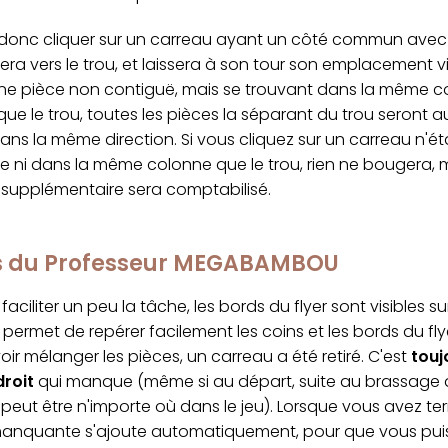
onc cliquer sur un carreau ayant un côté commun avec le
sera vers le trou, et laissera à son tour son emplacement vi
une pièce non contiguë, mais se trouvant dans la même c
ue le trou, toutes les pièces la séparant du trou seront a
ns la même direction. Si vous cliquez sur un carreau n'ét
e ni dans la même colonne que le trou, rien ne bougera, 
upplémentaire sera comptabilisé.
cs du Professeur MEGABAMBOU
faciliter un peu la tâche, les bords du flyer sont visibles s
permet de repérer facilement les coins et les bords du fly
ir mélanger les pièces, un carreau a été retiré. C'est
touj
droit
qui manque (même si au départ, suite au brassage al
peut être n'importe où dans le jeu). Lorsque vous avez ter
manquante s'ajoute automatiquement, pour que vous puis