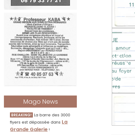
Mago News
La barre des 3000
BREAKING!
La
flyers est dépassée dans
Grande Galerie
!