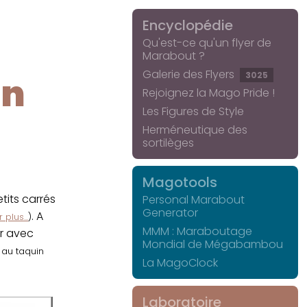
Encyclopédie
Qu'est-ce qu'un flyer de
Marabout ?
Galerie des Flyers
3025
in
Rejoignez la Mago Pride !
Les Figures de Style
Herméneutique des
sortilèges
Magotools
its carrés
Personal Marabout
Generator
. A
 plus...
)
MMM : Maraboutage
er avec
Mondial de Mégabambou
r au taquin
La MagoClock
Laboratoire