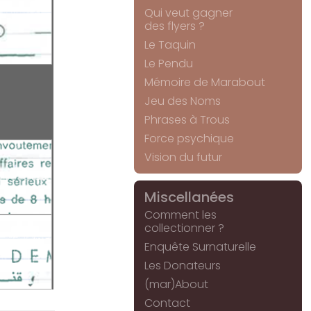
Qui veut gagner
des flyers ?
Le Taquin
Le Pendu
Mémoire de Marabout
Jeu des Noms
Phrases à Trous
Force psychique
Vision du futur
Miscellanées
Comment les
collectionner ?
Enquête Surnaturelle
Les Donateurs
(mar)About
Contact