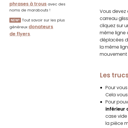
phrases à trous
avec des
noms de marabouts !
Vous devez d
carreau glis
Tout savoir sur les plus
NEW!
cliquez sur 
donateurs
généreux
même ligne q
de flyers
.
déplacées da
la même lign
mouvement s
Les tru
Pour vous 
Cela vous 
Pour pouvo
inférieur 
case vide 
la pièce 