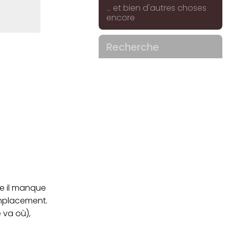
... et bien d'autres choses
encore
Recherche
me il manque
emplacement.
e va où),