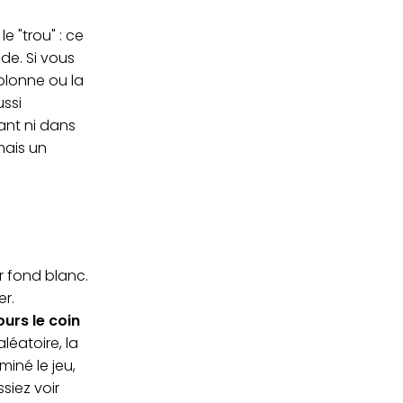
 "trou" : ce
de. Si vous
olonne ou la
ussi
ant ni dans
mais un
ur fond blanc.
er.
ours le coin
éatoire, la
miné le jeu,
siez voir