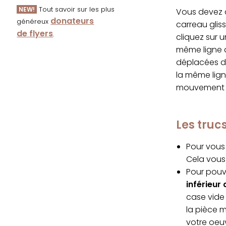
Tout savoir sur les plus
NEW!
Vous devez d
donateurs
généreux
carreau glis
de flyers
.
cliquez sur 
même ligne q
déplacées da
la même lign
mouvement s
Les tru
Pour vous 
Cela vous 
Pour pouvo
inférieur 
case vide 
la pièce 
votre oeu