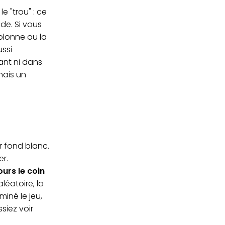
 "trou" : ce
de. Si vous
olonne ou la
ussi
ant ni dans
mais un
ur fond blanc.
er.
ours le coin
éatoire, la
miné le jeu,
siez voir