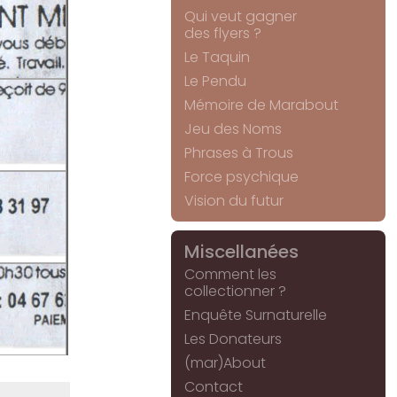
Qui veut gagner
des flyers ?
Le Taquin
Le Pendu
Mémoire de Marabout
Jeu des Noms
Phrases à Trous
Force psychique
Vision du futur
Miscellanées
Comment les
collectionner ?
Enquête Surnaturelle
Les Donateurs
(mar)About
Contact