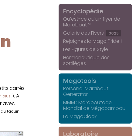
Encyclopédie
Qu'est-ce qu'un flyer de
Marabout ?
Galerie des Flyers
3025
in
Rejoignez la Mago Pride !
Les Figures de Style
Herméneutique des
sortilèges
Magotools
its carrés
Personal Marabout
Generator
. A
 plus...
)
MMM : Maraboutage
er avec
Mondial de Mégabambou
r au taquin
La MagoClock
Laboratoire