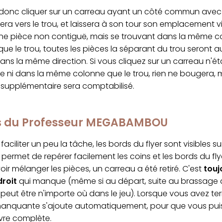
onc cliquer sur un carreau ayant un côté commun avec le
sera vers le trou, et laissera à son tour son emplacement vi
une pièce non contiguë, mais se trouvant dans la même c
ue le trou, toutes les pièces la séparant du trou seront a
ns la même direction. Si vous cliquez sur un carreau n'ét
e ni dans la même colonne que le trou, rien ne bougera, 
upplémentaire sera comptabilisé.
cs du Professeur MEGABAMBOU
faciliter un peu la tâche, les bords du flyer sont visibles s
permet de repérer facilement les coins et les bords du fly
ir mélanger les pièces, un carreau a été retiré. C'est
touj
droit
qui manque (même si au départ, suite au brassage al
peut être n'importe où dans le jeu). Lorsque vous avez ter
manquante s'ajoute automatiquement, pour que vous puis
vre complète.