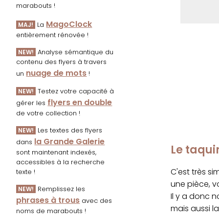
marabouts !
MagoClock
La
MAJ!
entièrement rénovée !
Analyse sémantique du
NEW!
contenu des flyers à travers
nuage de mots
un
!
Testez votre capacité à
NEW!
flyers en double
gérer les
de votre collection !
Les textes des flyers
NEW!
la Grande Galerie
dans
Le taqui
sont maintenant indexés,
accessibles à la recherche
C'est très s
texte !
une pièce, v
Remplissez les
NEW!
Il y a donc n
phrases à trous
avec des
mais aussi l
noms de marabouts !