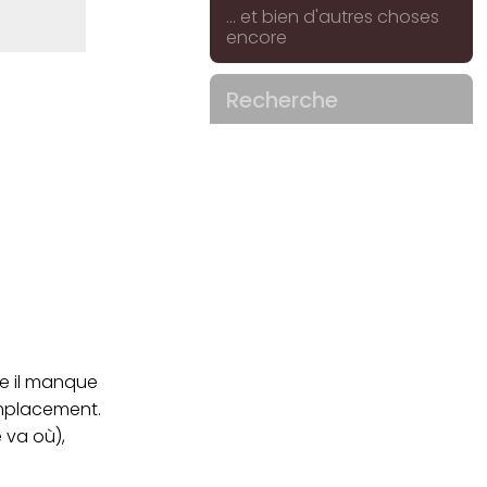
... et bien d'autres choses
encore
Recherche
me il manque
emplacement.
e va où),