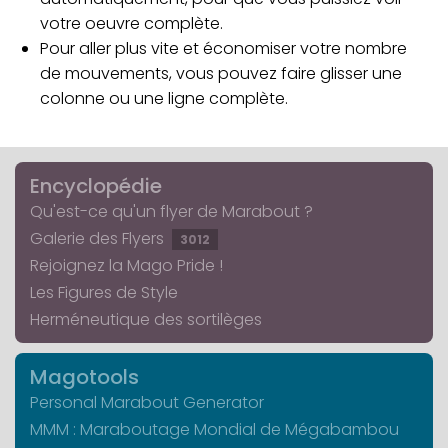
votre oeuvre complète.
Pour aller plus vite et économiser votre nombre
de mouvements, vous pouvez faire glisser une
colonne ou une ligne complète.
Encyclopédie
Qu'est-ce qu'un flyer de Marabout ?
Galerie des Flyers
3012
Rejoignez la Mago Pride !
Les Figures de Style
Herméneutique des sortilèges
Magotools
Personal Marabout Generator
MMM : Maraboutage Mondial de Mégabambou