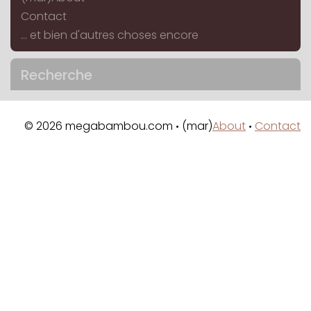
Contact
... et bien d'autres choses encore
Recherche
© 2026 megabambou.com
(mar)
About
Contact
•
•