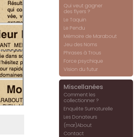
Qui veut gagner
des flyers ?
Le Taquin
Le Pendu
Mémoire de Marabout
Jeu des Noms
Phrases à Trous
Force psychique
Vision du futur
Miscellanées
Comment les
collectionner ?
Enquête Surnaturelle
Les Donateurs
(mar)About
Contact