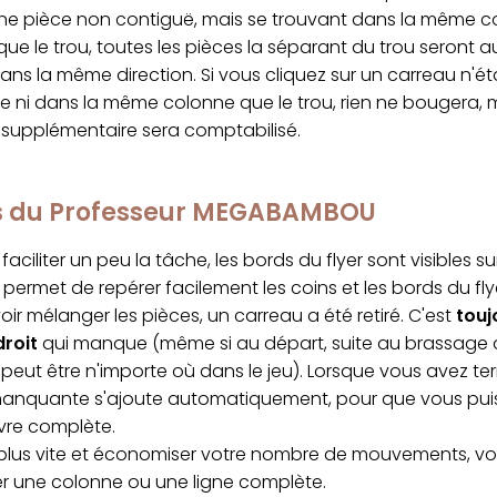
une pièce non contiguë, mais se trouvant dans la même c
ue le trou, toutes les pièces la séparant du trou seront a
ns la même direction. Si vous cliquez sur un carreau n'ét
e ni dans la même colonne que le trou, rien ne bougera, 
upplémentaire sera comptabilisé.
cs du Professeur MEGABAMBOU
faciliter un peu la tâche, les bords du flyer sont visibles s
permet de repérer facilement les coins et les bords du fly
ir mélanger les pièces, un carreau a été retiré. C'est
touj
droit
qui manque (même si au départ, suite au brassage al
peut être n'importe où dans le jeu). Lorsque vous avez ter
manquante s'ajoute automatiquement, pour que vous puis
vre complète.
r plus vite et économiser votre nombre de mouvements, v
ser une colonne ou une ligne complète.