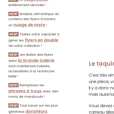
entièrement rénovée !
Analyse sémantique du
NEW!
contenu des flyers à travers
nuage de mots
un
!
Testez votre capacité à
NEW!
flyers en double
gérer les
de votre collection !
Les textes des flyers
NEW!
la Grande Galerie
dans
Le taqui
sont maintenant indexés,
accessibles à la recherche
C'est très s
texte !
une pièce, v
Remplissez les
NEW!
Il y a donc n
phrases à trous
avec des
mais aussi l
noms de marabouts !
Vous devez d
Tout savoir sur les plus
NEW!
donateurs
carreau glis
généreux