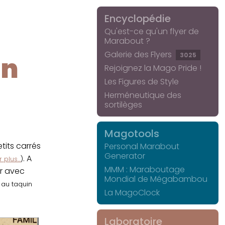
Encyclopédie
Qu'est-ce qu'un flyer de
Marabout ?
Galerie des Flyers
3025
in
Rejoignez la Mago Pride !
Les Figures de Style
Herméneutique des
sortilèges
Magotools
its carrés
Personal Marabout
Generator
. A
 plus...
)
MMM : Maraboutage
er avec
Mondial de Mégabambou
r au taquin
La MagoClock
Laboratoire