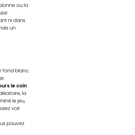
olonne ou la
ussi
ant ni dans
mais un
ur fond blanc.
er.
ours le coin
éatoire, la
miné le jeu,
siez voir
ous pouvez