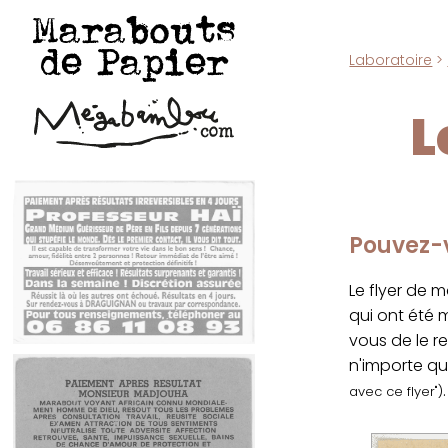
Marabouts
de Papier
Laboratoire
>
L
Pouvez-v
Le flyer de 
qui ont été
vous de le r
n'importe qu
.
avec ce flyer")