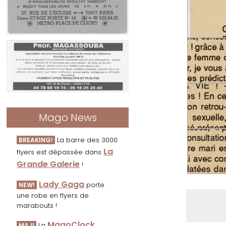
Mago News
La barre des 3000
BREAKING!
La
flyers est dépassée dans
Grande Galerie
!
Lady Gaga
porte
NEW!
une robe en flyers de
marabouts !
MagoClock
La
MAJ!