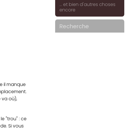
... et bien d'autres choses
encore
Recherche
me il manque
emplacement.
e va où),
 "trou" : ce
de. Si vous