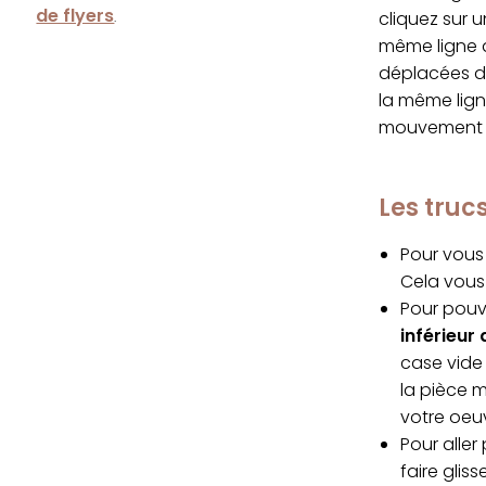
de flyers
cliquez sur 
.
même ligne q
déplacées da
la même lign
mouvement s
Les tru
Pour vous 
Cela vous 
Pour pouvo
inférieur 
case vide 
la pièce 
votre oeu
Pour alle
faire glis