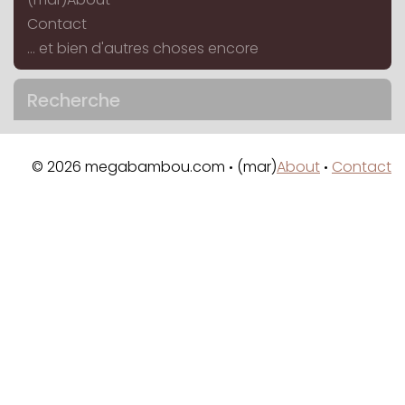
Contact
... et bien d'autres choses encore
Recherche
© 2026 megabambou.com
(mar)
About
Contact
•
•