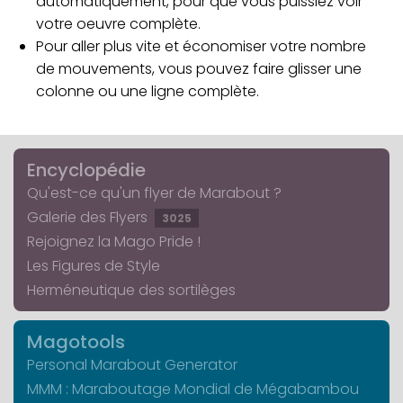
automatiquement, pour que vous puissiez voir
votre oeuvre complète.
Pour aller plus vite et économiser votre nombre
de mouvements, vous pouvez faire glisser une
colonne ou une ligne complète.
Encyclopédie
Qu'est-ce qu'un flyer de Marabout ?
Galerie des Flyers
3025
Rejoignez la Mago Pride !
Les Figures de Style
Herméneutique des sortilèges
Magotools
Personal Marabout Generator
MMM : Maraboutage Mondial de Mégabambou