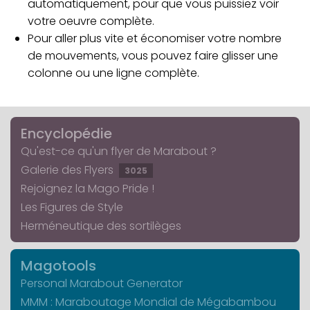
automatiquement, pour que vous puissiez voir
votre oeuvre complète.
Pour aller plus vite et économiser votre nombre
de mouvements, vous pouvez faire glisser une
colonne ou une ligne complète.
Encyclopédie
Qu'est-ce qu'un flyer de Marabout ?
Galerie des Flyers
3025
Rejoignez la Mago Pride !
Les Figures de Style
Herméneutique des sortilèges
Magotools
Personal Marabout Generator
MMM : Maraboutage Mondial de Mégabambou