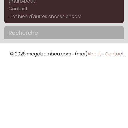
(mar)About
Contact
... et bien d'autres choses encore
Recherche
© 2026 megabambou.com
(mar)
About
Contact
•
•