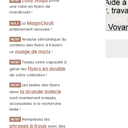
Lady Gaga
porte
NEW!
une robe en flyers de
marabouts !
MagoClock
La
MAJ!
entièrement rénovée !
Analyse sémantique du
NEW!
contenu des flyers à travers
nuage de mots
un
!
Testez votre capacité à
NEW!
flyers en double
gérer les
de votre collection !
Les textes des flyers
NEW!
la Grande Galerie
dans
sont maintenant indexés,
accessibles à la recherche
texte !
Remplissez les
NEW!
phrases à trous
avec des