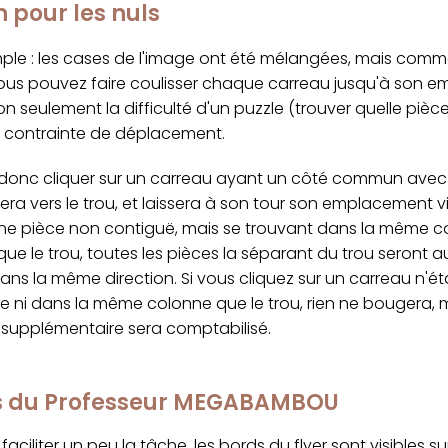
n pour les nuls
imple : les cases de l'image ont été mélangées, mais com
ous pouvez faire coulisser chaque carreau jusqu'à son 
on seulement la difficulté d'un puzzle (trouver quelle pièc
a contrainte de déplacement.
onc cliquer sur un carreau ayant un côté commun avec le
sera vers le trou, et laissera à son tour son emplacement vi
une pièce non contiguë, mais se trouvant dans la même c
ue le trou, toutes les pièces la séparant du trou seront a
ns la même direction. Si vous cliquez sur un carreau n'ét
e ni dans la même colonne que le trou, rien ne bougera, 
upplémentaire sera comptabilisé.
cs du Professeur MEGABAMBOU
faciliter un peu la tâche, les bords du flyer sont visibles s