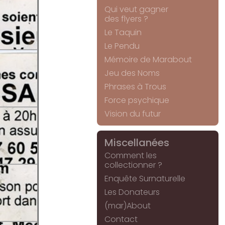
Qui veut gagner
des flyers ?
Le Taquin
Le Pendu
Mémoire de Marabout
Jeu des Noms
Phrases à Trous
Force psychique
Vision du futur
Miscellanées
Comment les
collectionner ?
Enquête Surnaturelle
Les Donateurs
(mar)About
Contact