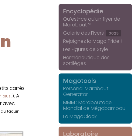
Encyclopédie
Qu'est-ce qu'un flyer de
Marabout ?
Galerie des Flyers
3025
in
Rejoignez la Mago Pride !
Les Figures de Style
Herméneutique des
sortilèges
Magotools
its carrés
Personal Marabout
Generator
. A
 plus...
)
MMM : Maraboutage
er avec
Mondial de Mégabambou
r au taquin
La MagoClock
Laboratoire