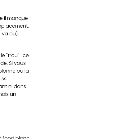
me il manque
emplacement.
e va où),
 "trou" : ce
de. Si vous
olonne ou la
ussi
ant ni dans
mais un
ur fond blanc.