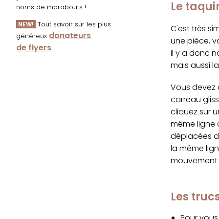
Le taqui
noms de marabouts !
Tout savoir sur les plus
NEW!
C'est très s
donateurs
généreux
une pièce, v
de flyers
.
Il y a donc n
mais aussi l
Vous devez d
carreau glis
cliquez sur 
même ligne q
déplacées da
la même lign
mouvement s
Les tru
Pour vous 