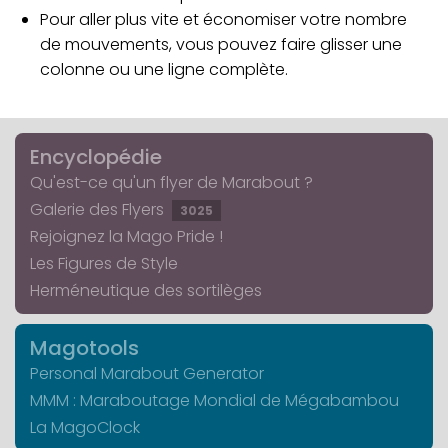
Pour aller plus vite et économiser votre nombre
de mouvements, vous pouvez faire glisser une
colonne ou une ligne complète.
Encyclopédie
Qu'est-ce qu'un flyer de Marabout ?
Galerie des Flyers
3025
Rejoignez la Mago Pride !
Les Figures de Style
Herméneutique des sortilèges
Magotools
Personal Marabout Generator
MMM : Maraboutage Mondial de Mégabambou
La MagoClock