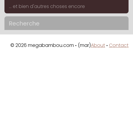
... et bien d'autres choses encore
Recherche
© 2026 megabambou.com
(mar)
About
Contact
•
•