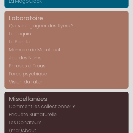
La MagoClock
Laboratoire
Qui veut gagner des flyers ?
Le Taquin
Le Pendu
Mémoire de Marabout
Jeu des Noms
Phrases à Trous
Force psychique
Vision du futur
Miscellanées
Comment les collectionner ?
Enquête Surnaturelle
Les Donateurs
(mar)About