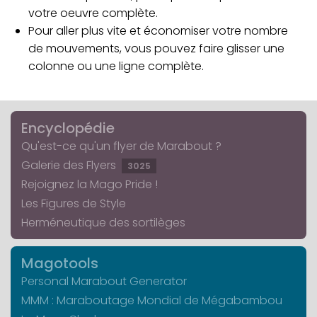
votre oeuvre complète.
Pour aller plus vite et économiser votre nombre
de mouvements, vous pouvez faire glisser une
colonne ou une ligne complète.
Encyclopédie
Qu'est-ce qu'un flyer de Marabout ?
Galerie des Flyers
3025
Rejoignez la Mago Pride !
Les Figures de Style
Herméneutique des sortilèges
Magotools
Personal Marabout Generator
MMM : Maraboutage Mondial de Mégabambou