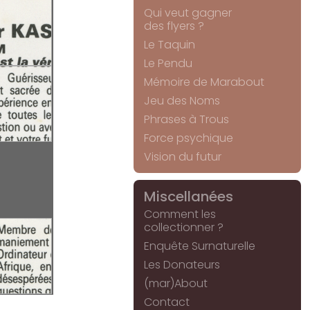
Qui veut gagner
des flyers ?
Le Taquin
Le Pendu
Mémoire de Marabout
Jeu des Noms
Phrases à Trous
Force psychique
Vision du futur
Miscellanées
Comment les
collectionner ?
Enquête Surnaturelle
Les Donateurs
(mar)About
Contact