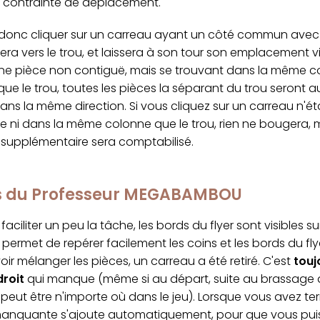
a contrainte de déplacement.
onc cliquer sur un carreau ayant un côté commun avec le
sera vers le trou, et laissera à son tour son emplacement vi
une pièce non contiguë, mais se trouvant dans la même c
ue le trou, toutes les pièces la séparant du trou seront a
ns la même direction. Si vous cliquez sur un carreau n'ét
e ni dans la même colonne que le trou, rien ne bougera, 
upplémentaire sera comptabilisé.
cs du Professeur MEGABAMBOU
faciliter un peu la tâche, les bords du flyer sont visibles s
permet de repérer facilement les coins et les bords du fly
ir mélanger les pièces, un carreau a été retiré. C'est
touj
droit
qui manque (même si au départ, suite au brassage al
peut être n'importe où dans le jeu). Lorsque vous avez ter
manquante s'ajoute automatiquement, pour que vous puis