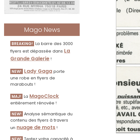
Mago News
La barre des 3000
BREAKING!
La
flyers est dépassée dans
Grande Galerie
!
Lady Gaga
porte
NEW!
une robe en flyers de
marabouts !
MagoClock
La
MAJ!
entièrement rénovée !
Analyse sémantique du
NEW!
contenu des flyers à travers
nuage de mots
un
!
Testez votre capacité à
NEW!