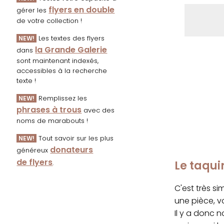
flyers en double
gérer les
de votre collection !
Les textes des flyers
NEW!
la Grande Galerie
dans
sont maintenant indexés,
accessibles à la recherche
texte !
Remplissez les
NEW!
phrases à trous
avec des
noms de marabouts !
Tout savoir sur les plus
NEW!
donateurs
généreux
de flyers
Le taqui
.
C'est très s
une pièce, v
Il y a donc n