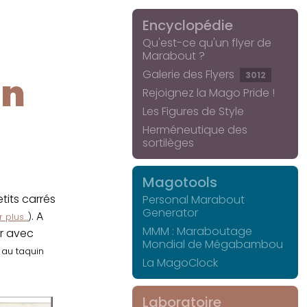
Encyclopédie
Qu'est-ce qu'un flyer de
Marabout ?
Galerie des Flyers
3012
in
Rejoignez la Mago Pride !
Les Figures de Style
Herméneutique des
sortilèges
Magotools
its carrés
Personal Marabout
Generator
. A
 plus...
)
MMM : Maraboutage
er avec
Mondial de Mégabambou
r au taquin
La MagoClock
Laboratoire