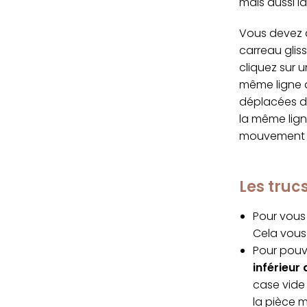
mais aussi l
Vous devez d
carreau glis
cliquez sur 
même ligne q
déplacées da
la même lign
mouvement s
Les tru
Pour vous 
Cela vous 
Pour pouvo
inférieur 
case vide 
la pièce 