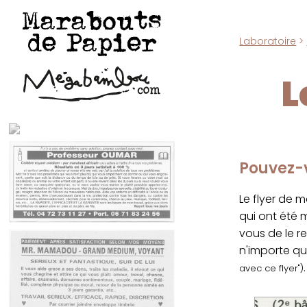
Marabouts
de Papier
Laboratoire
>
L
Pouvez-v
Le flyer de 
qui ont été
vous de le r
n'importe qu
.
avec ce flyer")