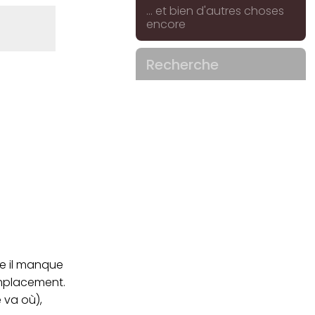
... et bien d'autres choses
encore
Recherche
me il manque
emplacement.
e va où),