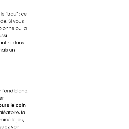
 "trou" : ce
de. Si vous
olonne ou la
ussi
ant ni dans
mais un
ur fond blanc.
er.
ours le coin
éatoire, la
miné le jeu,
siez voir